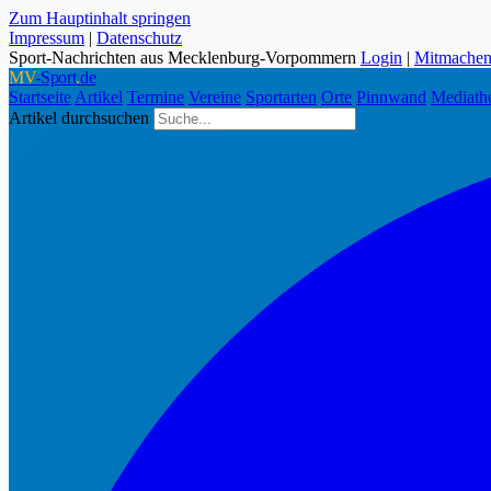
Zum Hauptinhalt springen
Impressum
|
Datenschutz
Sport-Nachrichten aus Mecklenburg-Vorpommern
Login
|
Mitmache
MV
-Sport
.
de
Startseite
Artikel
Termine
Vereine
Sportarten
Orte
Pinnwand
Mediath
Artikel durchsuchen