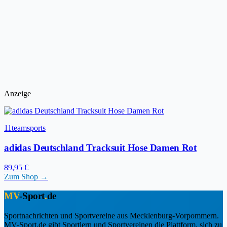
Anzeige
11teamsports
adidas Deutschland Tracksuit Hose Damen Rot
89,95 €
Zum Shop →
MV
-Sport
.
de
Sportnachrichten und Sportvereine aus Mecklenburg-Vorpommern.
MV-Sport.de gibt Sportlern und Sportvereinen die Plattform, sich zu