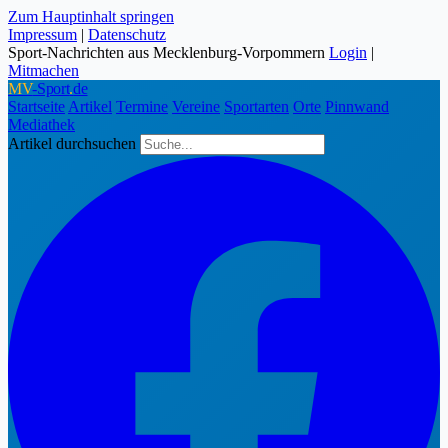
Zum Hauptinhalt springen
Impressum
|
Datenschutz
Sport-Nachrichten aus Mecklenburg-Vorpommern
Login
|
Mitmachen
MV
-Sport
.
de
Startseite
Artikel
Termine
Vereine
Sportarten
Orte
Pinnwand
Mediathek
Artikel durchsuchen