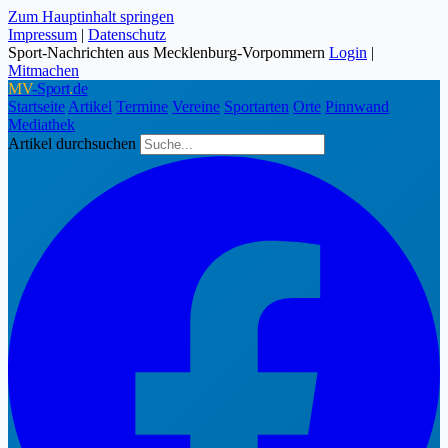
Zum Hauptinhalt springen
Impressum
|
Datenschutz
Sport-Nachrichten aus Mecklenburg-Vorpommern
Login
|
Mitmachen
MV
-Sport
.
de
Startseite
Artikel
Termine
Vereine
Sportarten
Orte
Pinnwand
Mediathek
Artikel durchsuchen