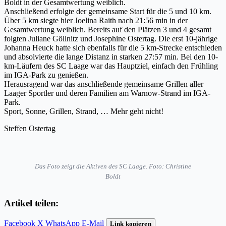
Boldt in der Gesamtwertung weiblich.
Anschließend erfolgte der gemeinsame Start für die 5 und 10 km.
Über 5 km siegte hier Joelina Raith nach 21:56 min in der
Gesamtwertung weiblich. Bereits auf den Plätzen 3 und 4 gesamt
folgten Juliane Göllnitz und Josephine Ostertag. Die erst 10-jährige
Johanna Heuck hatte sich ebenfalls für die 5 km-Strecke entschieden
und absolvierte die lange Distanz in starken 27:57 min. Bei den 10-
km-Läufern des SC Laage war das Hauptziel, einfach den Frühling
im IGA-Park zu genießen.
Herausragend war das anschließende gemeinsame Grillen aller
Laager Sportler und deren Familien am Warnow-Strand im IGA-
Park.
Sport, Sonne, Grillen, Strand, … Mehr geht nicht!
Steffen Ostertag
Das Foto zeigt die Aktiven des SC Laage. Foto: Christine
Boldt
Artikel teilen:
Facebook
X
WhatsApp
E-Mail
Link kopieren