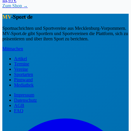
44,95 €
Zum Shop →
MV
-Sport
.
de
Sportnachrichten und Sportvereine aus Mecklenburg-Vorpommern.
MV-Sport.de gibt Sportlern und Sportvereinen die Plattform, sich zu
präsentieren und über ihren Sport zu berichten.
Mitmachen
Artikel
Termine
Vereine
Sportarten
Pinnwand
Mediathek
Impressum
Datenschutz
AGB
FAQ