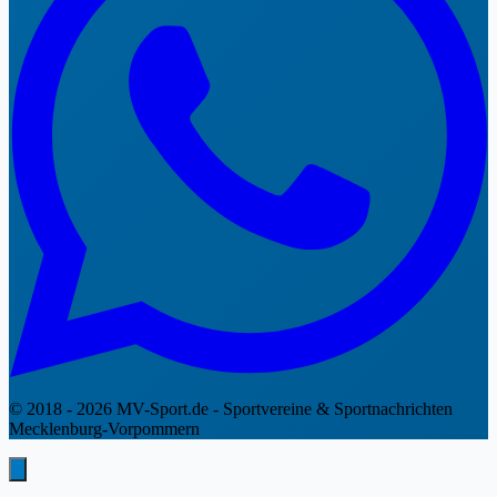
© 2018 - 2026 MV-Sport.de - Sportvereine & Sportnachrichten
Mecklenburg-Vorpommern