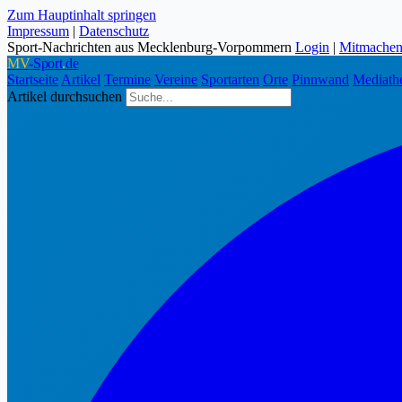
Zum Hauptinhalt springen
Impressum
|
Datenschutz
Sport-Nachrichten aus Mecklenburg-Vorpommern
Login
|
Mitmache
MV
-Sport
.
de
Startseite
Artikel
Termine
Vereine
Sportarten
Orte
Pinnwand
Mediath
Artikel durchsuchen