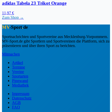
adidas Tabela 23 Trikot Orange
11,97 €
Zum Shop →
MV
-Sport
.
de
Sportnachrichten und Sportvereine aus Mecklenburg-Vorpommern.
MV-Sport.de gibt Sportlern und Sportvereinen die Plattform, sich zu
präsentieren und über ihren Sport zu berichten.
Mitmachen
Artikel
Termine
Vereine
Sportarten
Pinnwand
Mediathek
Impressum
Datenschutz
AGB
FAQ