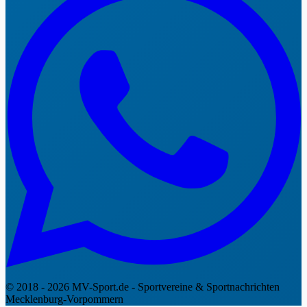
© 2018 - 2026 MV-Sport.de - Sportvereine & Sportnachrichten
Mecklenburg-Vorpommern