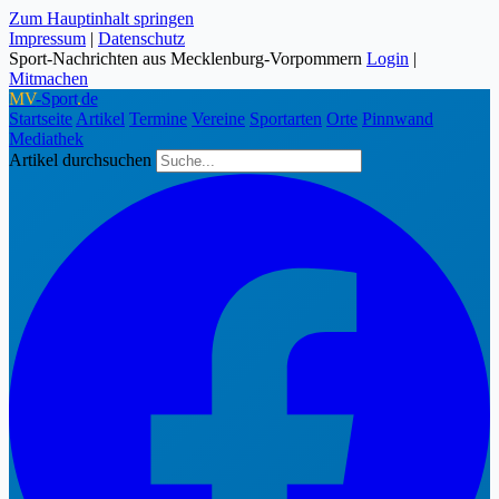
Zum Hauptinhalt springen
Impressum
|
Datenschutz
Sport-Nachrichten aus Mecklenburg-Vorpommern
Login
|
Mitmachen
MV
-Sport
.
de
Startseite
Artikel
Termine
Vereine
Sportarten
Orte
Pinnwand
Mediathek
Artikel durchsuchen