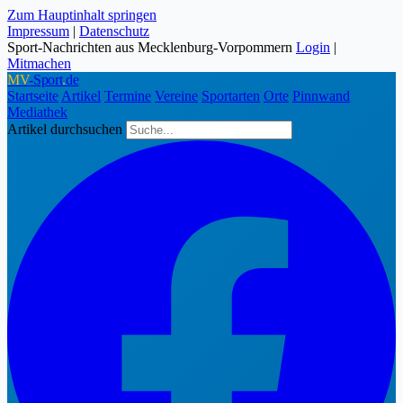
Zum Hauptinhalt springen
Impressum
|
Datenschutz
Sport-Nachrichten aus Mecklenburg-Vorpommern
Login
|
Mitmachen
MV
-Sport
.
de
Startseite
Artikel
Termine
Vereine
Sportarten
Orte
Pinnwand
Mediathek
Artikel durchsuchen