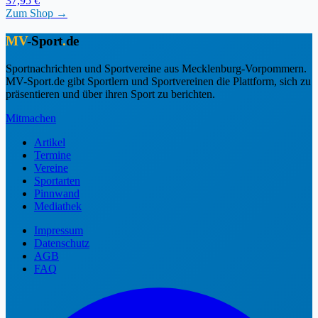
37,95 €
Zum Shop →
MV
-Sport
.
de
Sportnachrichten und Sportvereine aus Mecklenburg-Vorpommern.
MV-Sport.de gibt Sportlern und Sportvereinen die Plattform, sich zu
präsentieren und über ihren Sport zu berichten.
Mitmachen
Artikel
Termine
Vereine
Sportarten
Pinnwand
Mediathek
Impressum
Datenschutz
AGB
FAQ