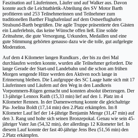
Faszination auf Läuferinnen, Läufer und auf Walker aus. Davon
konnte auch die Leichtathletik-Abteilung des SV Motor Barth
profitieren und 253 Teilnehmerinnen und Teilnehmer zum
traditionellen Barther Flughafenlauf auf dem Ostseeflughafen
Stralsund-Barth begrüßen. Die agile Truppe präsentierte den Gästen
ein Lauferlebnis, das keine Wünsche offen ließ. Eine solide
Zeitnahme, die gute Versorgung, Urkunden, Medaillen und eine
gute Stimmung gehörten genauso dazu wie die tolle, gut aufgelegte
Moderation.
Auf dem 4 Kilometer langen Rundkurs , der bis zu drei Mal
durchlaufen werden konnte, wurden alle Teilnehmer gefordert. Die
lange Gerade der Start-und Landebahn und die schon am frühen
Morgen sengende Hitze werden den Aktiven noch lange in
Erinnerung bleiben. Die Laufgruppe des SC Laage hatte sich mit 17
Läuferinnen und Läufern auf den Weg in den Landkreis
Vorpommern-Rügen gemacht und konnten absolut überzeugen. Der
13-jährige Lennox Raith (15,33 min) lief auf den 1. Platz im 4
Kilometer Rennen. In der Damenwertung konnte die gleichaltrige
Pia- Joelina Boldt (17,14 min) den 2.Platz erkämpfen. Im 8
Kilometer Lauf lief der 14-jährige Benjamin Menge (31,47 min) auf
den 3. Rang und holte sich seinen Bronzepokal. Genau wie sein 45-
jähriger Vater Jan (54,32 min), der allerdings 12 Kilometer lief. In
diesem Lauf konnte der fast 40-jährige Jens Beu (51,56 min) den
2.Platz erkämpfen.