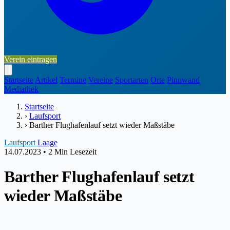
Verein eintragen
Startseite
Artikel
Termine
Vereine
Sportarten
Orte
Pinnwand
Mediathek
Startseite
›
Laufsport
›
Barther Flughafenlauf setzt wieder Maßstäbe
Laufsport
Laage
14.07.2023
•
2 Min Lesezeit
Barther Flughafenlauf setzt
wieder Maßstäbe