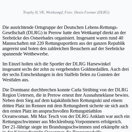
Trophy II, VK, Wettkampf, Foto: Denis Foemer (DLRG)
Die ausrichtende Ortsgruppe der Deutschen Lebens-Rettungs-
Gesellschaft (DLRG) in Prerow hatte den Wettkampf direkt an der
Seebrücke des Ostseebades organisiert. Insgesamt waren rund 40
Mannschaften mit 220 Rettungssportlern aus der ganzen Republik
angereist und boten den zahlreichen Besuchern auf der Seebrücke
spannende Wettbewerbe.
Im Einzel holten sich die Sportler der DLRG Harsewinkel
insgesamt sechs der zehn zu vergebenden Goldmedaillen. Auch drei
der sechs Entscheidungen in den Staffeln fielen zu Gunsten der
Westfalen aus.
Die Dominanz durchbrechen konnte Carla Strübing von der DLRG
Region Uetersen, die in Prerow erneut ihre Ausnahmeklasse bewies.
Neben dem Sieg auf dem kajakähnlichen Rettungsski und einem
dritten Platz im Rennen mit dem Rettungsbrett sicherte sie sich auch
den ersten Platz im anspruchsvollen Rettungstriathlon
Oceanwoman. Mit Max Tesch von der DLRG Anklam war auch ein
Rettungsschwimmer aus Mecklenburg-Vorpommern erfolgreich.
Der 21-Jährige siegte im Brandungsschwimmen und erkämpfte sich