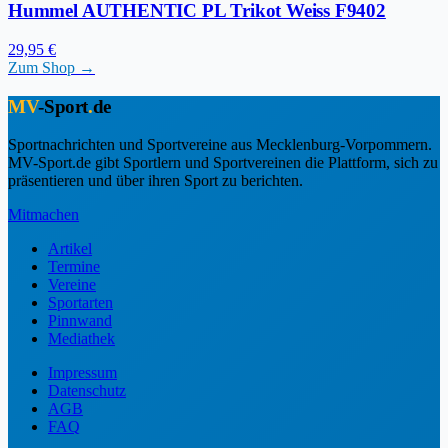
Hummel AUTHENTIC PL Trikot Weiss F9402
29,95 €
Zum Shop →
MV
-Sport
.
de
Sportnachrichten und Sportvereine aus Mecklenburg-Vorpommern.
MV-Sport.de gibt Sportlern und Sportvereinen die Plattform, sich zu
präsentieren und über ihren Sport zu berichten.
Mitmachen
Artikel
Termine
Vereine
Sportarten
Pinnwand
Mediathek
Impressum
Datenschutz
AGB
FAQ