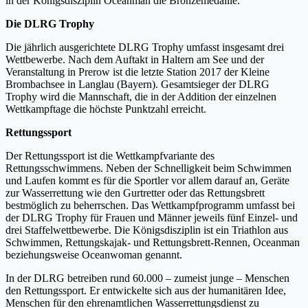
in der Königsdisziplin Oceanman die Bronzemedaille.
Die DLRG Trophy
Die jährlich ausgerichtete DLRG Trophy umfasst insgesamt drei
Wettbewerbe. Nach dem Auftakt in Haltern am See und der
Veranstaltung in Prerow ist die letzte Station 2017 der Kleine
Brombachsee in Langlau (Bayern). Gesamtsieger der DLRG
Trophy wird die Mannschaft, die in der Addition der einzelnen
Wettkampftage die höchste Punktzahl erreicht.
Rettungssport
Der Rettungssport ist die Wettkampfvariante des
Rettungsschwimmens. Neben der Schnelligkeit beim Schwimmen
und Laufen kommt es für die Sportler vor allem darauf an, Geräte
zur Wasserrettung wie den Gurtretter oder das Rettungsbrett
bestmöglich zu beherrschen. Das Wettkampfprogramm umfasst bei
der DLRG Trophy für Frauen und Männer jeweils fünf Einzel- und
drei Staffelwettbewerbe. Die Königsdisziplin ist ein Triathlon aus
Schwimmen, Rettungskajak- und Rettungsbrett-Rennen, Oceanman
beziehungsweise Oceanwoman genannt.
In der DLRG betreiben rund 60.000 – zumeist junge – Menschen
den Rettungssport. Er entwickelte sich aus der humanitären Idee,
Menschen für den ehrenamtlichen Wasserrettungsdienst zu