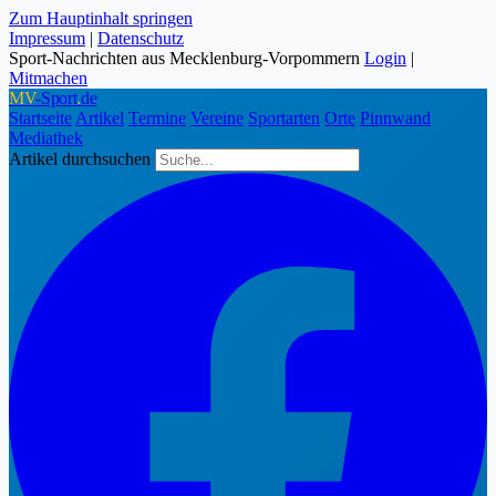
Zum Hauptinhalt springen
Impressum
|
Datenschutz
Sport-Nachrichten aus Mecklenburg-Vorpommern
Login
|
Mitmachen
MV
-Sport
.
de
Startseite
Artikel
Termine
Vereine
Sportarten
Orte
Pinnwand
Mediathek
Artikel durchsuchen