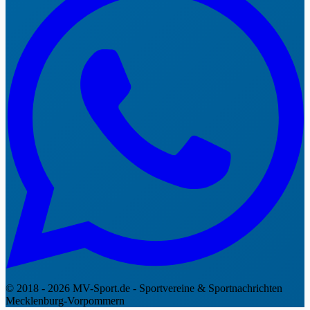
© 2018 - 2026 MV-Sport.de - Sportvereine & Sportnachrichten
Mecklenburg-Vorpommern