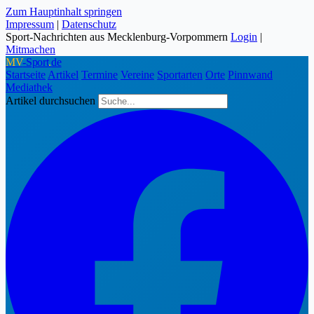
Zum Hauptinhalt springen
Impressum
|
Datenschutz
Sport-Nachrichten aus Mecklenburg-Vorpommern
Login
|
Mitmachen
MV
-Sport
.
de
Startseite
Artikel
Termine
Vereine
Sportarten
Orte
Pinnwand
Mediathek
Artikel durchsuchen