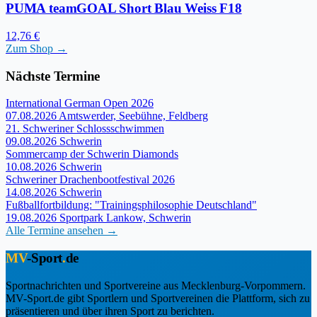
PUMA teamGOAL Short Blau Weiss F18
12,76 €
Zum Shop →
Nächste Termine
International German Open 2026
07.08.2026
Amtswerder, Seebühne, Feldberg
21. Schweriner Schlossschwimmen
09.08.2026
Schwerin
Sommercamp der Schwerin Diamonds
10.08.2026
Schwerin
Schweriner Drachenbootfestival 2026
14.08.2026
Schwerin
Fußballfortbildung: "Trainingsphilosophie Deutschland"
19.08.2026
Sportpark Lankow, Schwerin
Alle Termine ansehen →
MV
-Sport
.
de
Sportnachrichten und Sportvereine aus Mecklenburg-Vorpommern.
MV-Sport.de gibt Sportlern und Sportvereinen die Plattform, sich zu
präsentieren und über ihren Sport zu berichten.