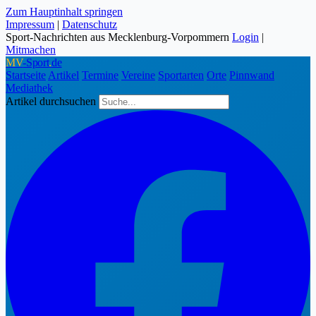
Zum Hauptinhalt springen
Impressum
|
Datenschutz
Sport-Nachrichten aus Mecklenburg-Vorpommern
Login
|
Mitmachen
MV
-Sport
.
de
Startseite
Artikel
Termine
Vereine
Sportarten
Orte
Pinnwand
Mediathek
Artikel durchsuchen