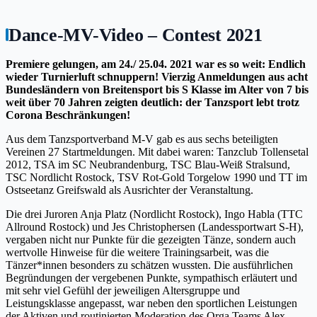
Dance-MV-Video – Contest 2021
Premiere gelungen, am 24./ 25.04. 2021 war es so weit: Endlich
wieder Turnierluft schnuppern! Vierzig Anmeldungen aus acht
Bundesländern von Breitensport bis S Klasse im Alter von 7 bis
weit über 70 Jahren zeigten deutlich: der Tanzsport lebt trotz
Corona Beschränkungen!
Aus dem Tanzsportverband M-V gab es aus sechs beteiligten
Vereinen 27 Startmeldungen. Mit dabei waren: Tanzclub Tollensetal
2012, TSA im SC Neubrandenburg, TSC Blau-Weiß Stralsund,
TSC Nordlicht Rostock, TSV Rot-Gold Torgelow 1990 und TT im
Ostseetanz Greifswald als Ausrichter der Veranstaltung.
Die drei Juroren Anja Platz (Nordlicht Rostock), Ingo Habla (TTC
Allround Rostock) und Jes Christophersen (Landessportwart S-H),
vergaben nicht nur Punkte für die gezeigten Tänze, sondern auch
wertvolle Hinweise für die weitere Trainingsarbeit, was die
Tänzer*innen besonders zu schätzen wussten. Die ausführlichen
Begründungen der vergebenen Punkte, sympathisch erläutert und
mit sehr viel Gefühl der jeweiligen Altersgruppe und
Leistungsklasse angepasst, war neben den sportlichen Leistungen
der Aktiven und routinierten Moderation des Orga Teams Alex