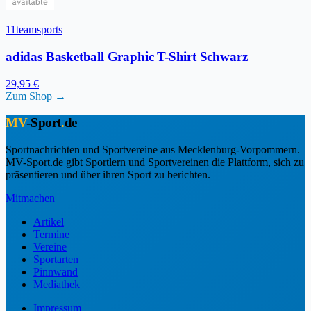
11teamsports
adidas Basketball Graphic T-Shirt Schwarz
29,95 €
Zum Shop →
MV
-Sport
.
de
Sportnachrichten und Sportvereine aus Mecklenburg-Vorpommern.
MV-Sport.de gibt Sportlern und Sportvereinen die Plattform, sich zu
präsentieren und über ihren Sport zu berichten.
Mitmachen
Artikel
Termine
Vereine
Sportarten
Pinnwand
Mediathek
Impressum