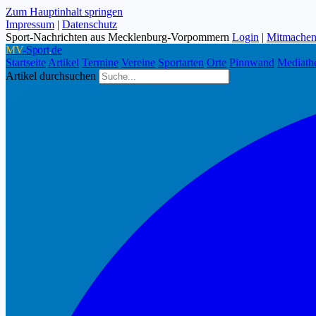
Zum Hauptinhalt springen
Impressum
|
Datenschutz
Sport-Nachrichten aus Mecklenburg-Vorpommern
Login
|
Mitmache
MV
-Sport
.
de
Startseite
Artikel
Termine
Vereine
Sportarten
Orte
Pinnwand
Mediath
Artikel durchsuchen