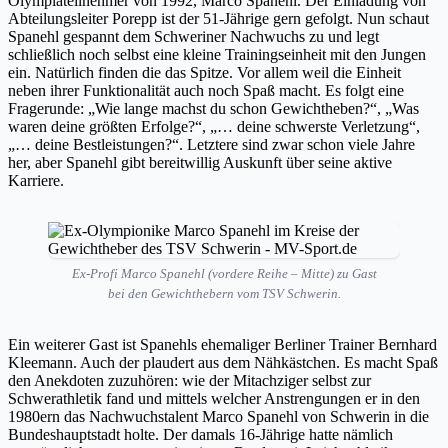
Olympiateilnehmer von 1992, Marco Spanehl. Der Einladung von
Abteilungsleiter Porepp ist der 51-Jährige gern gefolgt. Nun schaut
Spanehl gespannt dem Schweriner Nachwuchs zu und legt
schließlich noch selbst eine kleine Trainingseinheit mit den Jungen
ein. Natürlich finden die das Spitze. Vor allem weil die Einheit
neben ihrer Funktionalität auch noch Spaß macht. Es folgt eine
Fragerunde: „Wie lange machst du schon Gewichtheben?“, „Was
waren deine größten Erfolge?“, „… deine schwerste Verletzung“,
„… deine Bestleistungen?“. Letztere sind zwar schon viele Jahre
her, aber Spanehl gibt bereitwillig Auskunft über seine aktive
Karriere.
Ex-Profi Marco Spanehl (vordere Reihe – Mitte) zu Gast
bei den Gewichthebern vom TSV Schwerin.
Ein weiterer Gast ist Spanehls ehemaliger Berliner Trainer Bernhard
Kleemann. Auch der plaudert aus dem Nähkästchen. Es macht Spaß
den Anekdoten zuzuhören: wie der Mitachziger selbst zur
Schwerathletik fand und mittels welcher Anstrengungen er in den
1980ern das Nachwuchstalent Marco Spanehl von Schwerin in die
Bundeshauptstadt holte. Der damals 16-Jährige hatte nämlich