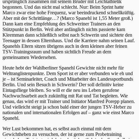
ursprünglich zusammen mit seinem Bruder mit Leichtathletik
begonnen. Und das nicht mal schlecht. Nur: Beim Sprint hatte
Marco zwar eine hohe Frequenz, war beeindruckend schnellkräftig.
Aber mit der Schrittlänge…? (Marco Spanehl ist 1,55 Meter groß.)
Dann kam eine Empfehlung des Schweriner Trainers an den
Stützpunkt in Berlin. Weil aber anfänglich nichts passierte kam
Kleemman dann schließlich selbst nach Schwerin und sichtete den
Teenager in dessen Elternhaus. Und die Karriere nahm seinen Lauf.
Spanehls Eltern sitzen übrigens auch in dem kleinen aber feinen
TSV-Trainingsraum und haben sichtlich Freude an dem
gemeinsamen Wiedersehen.
Heute hebt der Wahlberliner Spanehl Gewichte nicht mehr für
Weltranglistenpunkte. Dem Sport ist er aber verbunden wie eh und
je – ist Seminarleiter, Coach und Mitarbeiter des Landessportbunds
Berlin. Und sein Besuch in Schwerin? Der soll definitiv keine
Eintagsfliege bleiben. So will er die neu ins Leben gerufene
Nachwuchsarbeit auch zukünftig mit Rat und Tat begleiten. Wie
genau, das wird er mit Trainer und Initiator Manfred Porepp planen.
Und vielleicht steigt ja schon bald einer der jungen TSV-Heber zu
nationalen und internationalen Erfolgen auf – ganz wie einst Marco
Spanehl.
Wer Lust bekommen hat, es selbst auch einmal mit dem
Gewichtheben zu versuchen, der ist gerne zum Probetraining