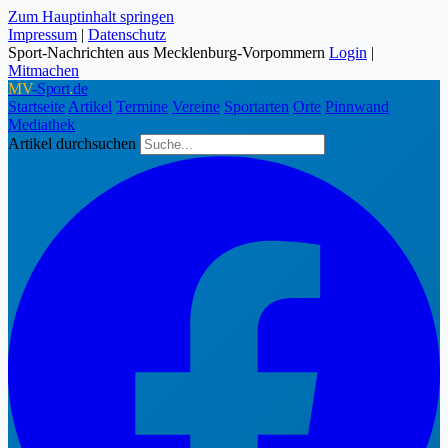
Zum Hauptinhalt springen
Impressum
|
Datenschutz
Sport-Nachrichten aus Mecklenburg-Vorpommern
Login
|
Mitmachen
MV
-Sport
.
de
Startseite
Artikel
Termine
Vereine
Sportarten
Orte
Pinnwand
Mediathek
Artikel durchsuchen