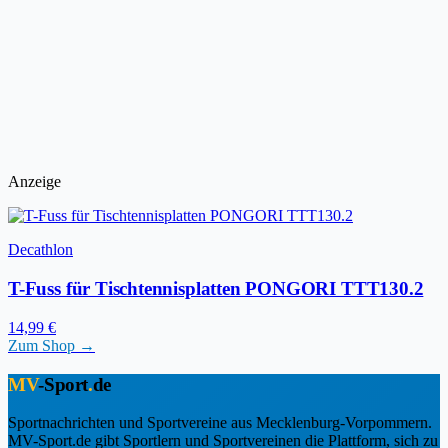
Anzeige
Decathlon
T-Fuss für Tischtennisplatten PONGORI TTT130.2
14,99 €
Zum Shop →
MV
-Sport
.
de
Sportnachrichten und Sportvereine aus Mecklenburg-Vorpommern.
MV-Sport.de gibt Sportlern und Sportvereinen die Plattform, sich zu