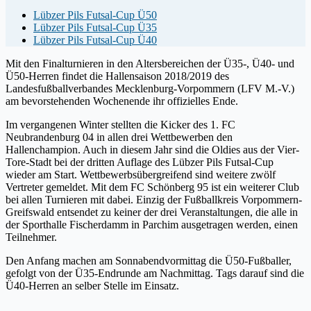
Lübzer Pils Futsal-Cup Ü50
Lübzer Pils Futsal-Cup Ü35
Lübzer Pils Futsal-Cup Ü40
Mit den Finalturnieren in den Altersbereichen der Ü35-, Ü40- und
Ü50-Herren findet die Hallensaison 2018/2019 des
Landesfußballverbandes Mecklenburg-Vorpommern (LFV M.-V.)
am bevorstehenden Wochenende ihr offizielles Ende.
Im vergangenen Winter stellten die Kicker des 1. FC
Neubrandenburg 04 in allen drei Wettbewerben den
Hallenchampion. Auch in diesem Jahr sind die Oldies aus der Vier-
Tore-Stadt bei der dritten Auflage des Lübzer Pils Futsal-Cup
wieder am Start. Wettbewerbsübergreifend sind weitere zwölf
Vertreter gemeldet. Mit dem FC Schönberg 95 ist ein weiterer Club
bei allen Turnieren mit dabei. Einzig der Fußballkreis Vorpommern-
Greifswald entsendet zu keiner der drei Veranstaltungen, die alle in
der Sporthalle Fischerdamm in Parchim ausgetragen werden, einen
Teilnehmer.
Den Anfang machen am Sonnabendvormittag die Ü50-Fußballer,
gefolgt von der Ü35-Endrunde am Nachmittag. Tags darauf sind die
Ü40-Herren an selber Stelle im Einsatz.