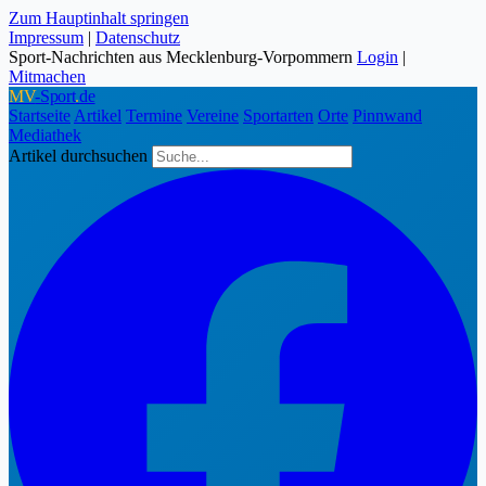
Zum Hauptinhalt springen
Impressum
|
Datenschutz
Sport-Nachrichten aus Mecklenburg-Vorpommern
Login
|
Mitmachen
MV
-Sport
.
de
Startseite
Artikel
Termine
Vereine
Sportarten
Orte
Pinnwand
Mediathek
Artikel durchsuchen