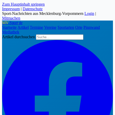
Zum Hauptinhalt springen
Impressum
|
Datenschutz
Sport-Nachrichten aus Mecklenburg-Vorpommern
Login
|
Mitmachen
MV
-Sport
.
de
Startseite
Artikel
Termine
Vereine
Sportarten
Orte
Pinnwand
Mediathek
Artikel durchsuchen