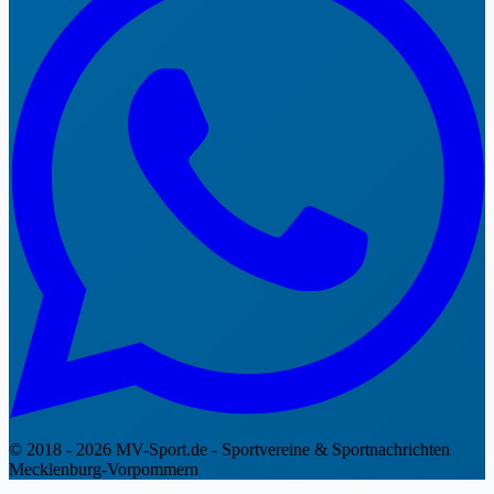
© 2018 - 2026 MV-Sport.de - Sportvereine & Sportnachrichten
Mecklenburg-Vorpommern