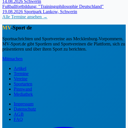
14.08.2026
Schwerin
Fußballfortbildung: "Trainingsphilosophie Deutschland"
19.08.2026
Sportpark Lankow, Schwerin
Alle Termine ansehen →
MV
-Sport
.
de
Sportnachrichten und Sportvereine aus Mecklenburg-Vorpommern.
MV-Sport.de gibt Sportlern und Sportvereinen die Plattform, sich zu
präsentieren und über ihren Sport zu berichten.
Mitmachen
Artikel
Termine
Vereine
Sportarten
Pinnwand
Mediathek
Impressum
Datenschutz
AGB
FAQ