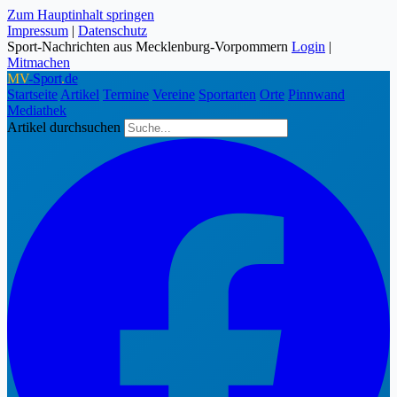
Zum Hauptinhalt springen
Impressum
|
Datenschutz
Sport-Nachrichten aus Mecklenburg-Vorpommern
Login
|
Mitmachen
MV
-Sport
.
de
Startseite
Artikel
Termine
Vereine
Sportarten
Orte
Pinnwand
Mediathek
Artikel durchsuchen