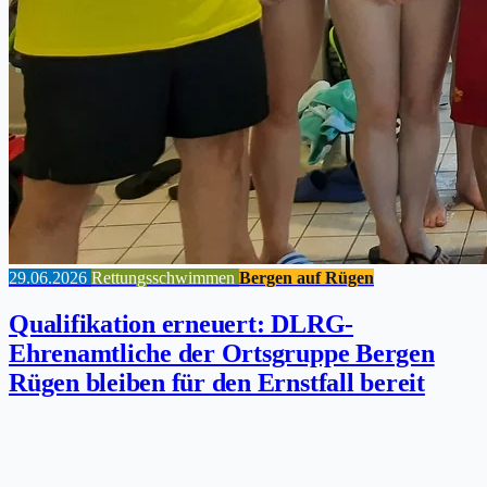
29.06.2026
Rettungsschwimmen
Bergen auf Rügen
Qualifikation erneuert: DLRG-
Ehrenamtliche der Ortsgruppe Bergen
Rügen bleiben für den Ernstfall bereit