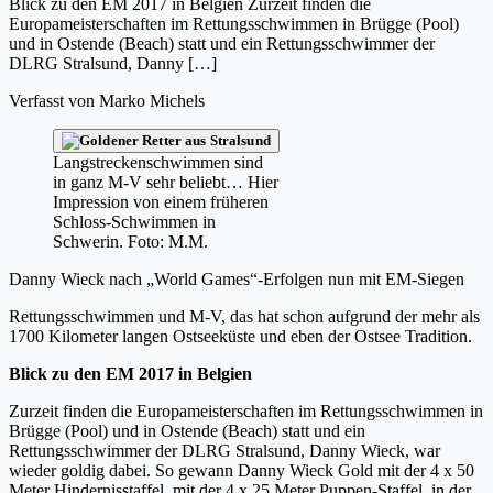
Blick zu den EM 2017 in Belgien Zurzeit finden die
Europameisterschaften im Rettungsschwimmen in Brügge (Pool)
und in Ostende (Beach) statt und ein Rettungsschwimmer der
DLRG Stralsund, Danny […]
Verfasst von
Marko Michels
Langstreckenschwimmen sind
in ganz M-V sehr beliebt… Hier
Impression von einem früheren
Schloss-Schwimmen in
Schwerin. Foto: M.M.
Danny Wieck nach „World Games“-Erfolgen nun mit EM-Siegen
Rettungsschwimmen und M-V, das hat schon aufgrund der mehr als
1700 Kilometer langen Ostseeküste und eben der Ostsee Tradition.
Blick zu den EM 2017 in Belgien
Zurzeit finden die Europameisterschaften im Rettungsschwimmen in
Brügge (Pool) und in Ostende (Beach) statt und ein
Rettungsschwimmer der DLRG Stralsund, Danny Wieck, war
wieder goldig dabei. So gewann Danny Wieck Gold mit der 4 x 50
Meter Hindernisstaffel, mit der 4 x 25 Meter Puppen-Staffel, in der