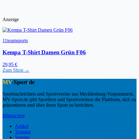
Anzeige
11teamsports
Kempa T-Shirt Damen Grün F06
29,95 €
Zum Shop →
MV
-Sport
.
de
Sportnachrichten und Sportvereine aus Mecklenburg-Vorpommern.
MV-Sport.de gibt Sportlern und Sportvereinen die Plattform, sich zu
präsentieren und über ihren Sport zu berichten.
Mitmachen
Artikel
Termine
Vereine