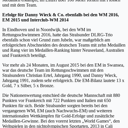
und mit dem Team.
Erfolge für Danny Wieck & Co. ebenfalls bei den WM 2016,
EM 2015 und Interclub-WM 2014
In Eindhoven und in Noordwijk, bei den WM im
Rettungsschwimmen 2016, hatte das Stralsunder DLRG-Trio
ebenfalls schon viel Grund zum Jubeln, war maßgeblich am
erfolgreichen Abschneiden des deutschen Teams mit zehn Medaillen
und Rang vier im Medaillen-Ranking hinter Neuseeland, Australien
und Frankreich beteiligt.
Vor mehr als 24 Monaten, im August 2015 bei den EM in Swansea,
war das deutsche Team im Rettungsschwimmen mit den
Stralsundern Christian Ertel, Jahrgang 1990, und Danny Wieck,
Jahrgang 1991, zudem sehr erfolgreich. Die EM-Bilanz lautete 13 x
Gold, 7 x Silber, 5 x Bronze.
Die Nationenwertung entschied die deutsche Mannschaft mit 880
Punkten vor Frankreich mit 722 Punkten und Italien mit 650
Punkten für sich. Beide Stralsunder sorgten bereits bei den
vergangenen WM, EM (auch Nachwuchs-EM) und weiteren
internationalen Wettkämpfen für Gold-Erfolge und zusätzliche
Medaillen-Gewinne. Bei den vorerst letzten „World Games“, den
Weltspielen in den nichtolympischen Sportarten, 2013 in Cali