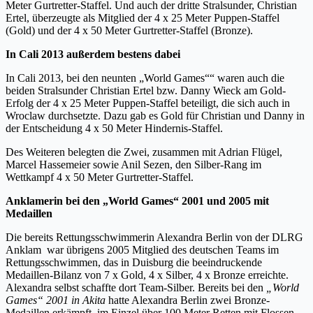
Meter Gurtretter-Staffel. Und auch der dritte Stralsunder, Christian
Ertel, überzeugte als Mitglied der 4 x 25 Meter Puppen-Staffel
(Gold) und der 4 x 50 Meter Gurtretter-Staffel (Bronze).
In Cali 2013 außerdem bestens dabei
In Cali 2013, bei den neunten „World Games““ waren auch die
beiden Stralsunder Christian Ertel bzw. Danny Wieck am Gold-
Erfolg der 4 x 25 Meter Puppen-Staffel beteiligt, die sich auch in
Wroclaw durchsetzte. Dazu gab es Gold für Christian und Danny in
der Entscheidung 4 x 50 Meter Hindernis-Staffel.
Des Weiteren belegten die Zwei, zusammen mit Adrian Flügel,
Marcel Hassemeier sowie Anil Sezen, den Silber-Rang im
Wettkampf 4 x 50 Meter Gurtretter-Staffel.
Anklamerin bei den „World Games“ 2001 und 2005 mit
Medaillen
Die bereits Rettungsschwimmerin Alexandra Berlin von der DLRG
Anklam war übrigens 2005 Mitglied des deutschen Teams im
Rettungsschwimmen, das in Duisburg die beeindruckende
Medaillen-Bilanz von 7 x Gold, 4 x Silber, 4 x Bronze erreichte.
Alexandra selbst schaffte dort Team-Silber. Bereits bei den
„World
Games“ 2001 in Akita
hatte Alexandra Berlin zwei Bronze-
Medaillen erkämpft, im Einzel über 100 Meter Retten mit Flossen