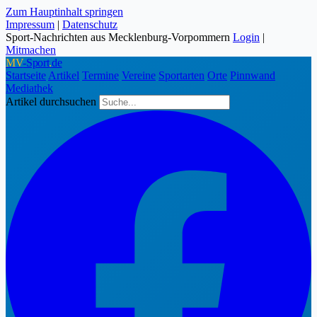
Zum Hauptinhalt springen
Impressum
|
Datenschutz
Sport-Nachrichten aus Mecklenburg-Vorpommern
Login
|
Mitmachen
MV
-Sport
.
de
Startseite
Artikel
Termine
Vereine
Sportarten
Orte
Pinnwand
Mediathek
Artikel durchsuchen