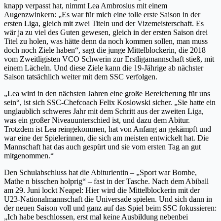
knapp verpasst hat, nimmt Lea Ambrosius mit einem
Augenzwinkern: „Es war für mich eine tolle erste Saison in der
ersten Liga, gleich mit zwei Titeln und der Vizemeisterschaft. Es
wär ja zu viel des Guten gewesen, gleich in der ersten Saison drei
Titel zu holen, was hätte denn da noch kommen sollen, man muss
doch noch Ziele haben“, sagt die junge Mittelblockerin, die 2018
vom Zweitligisten VCO Schwerin zur Erstligamannschaft stieß, mit
einem Lächeln. Und diese Ziele kann die 19-Jährige ab nächster
Saison tatsächlich weiter mit dem SSC verfolgen.
„Lea wird in den nächsten Jahren eine große Bereicherung für uns
sein“, ist sich SSC-Chefcoach Felix Koslowski sicher. „Sie hatte ein
unglaublich schweres Jahr mit dem Schritt aus der zweiten Liga,
was ein großer Niveauunterschied ist, und dazu dem Abitur.
Trotzdem ist Lea reingekommen, hat von Anfang an gekämpft und
war eine der Spielerinnen, die sich am meisten entwickelt hat. Die
Mannschaft hat das auch gespürt und sie vom ersten Tag an gut
mitgenommen.“
Den Schulabschluss hat die Abiturientin – „Sport war Bombe,
Mathe n bisschen holprig“ – fast in der Tasche. Nach dem Abiball
am 29. Juni lockt Neapel: Hier wird die Mittelblockerin mit der
U23-Nationalmannschaft die Universade spielen. Und sich dann in
der neuen Saison voll und ganz auf das Spiel beim SSC fokussieren:
„Ich habe beschlossen, erst mal keine Ausbildung nebenbei