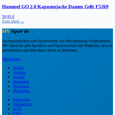
Hummel GO 2.0 Kapuzenjacke Damen Gelb F5269
59,95 €
Zum Shop →
MV
-Sport
.
de
Sportnachrichten und Sportvereine aus Mecklenburg-Vorpommern.
MV-Sport.de gibt Sportlern und Sportvereinen die Plattform, sich zu
präsentieren und über ihren Sport zu berichten.
Mitmachen
Artikel
Termine
Vereine
Sportarten
Pinnwand
Mediathek
Impressum
Datenschutz
AGB
FAQ