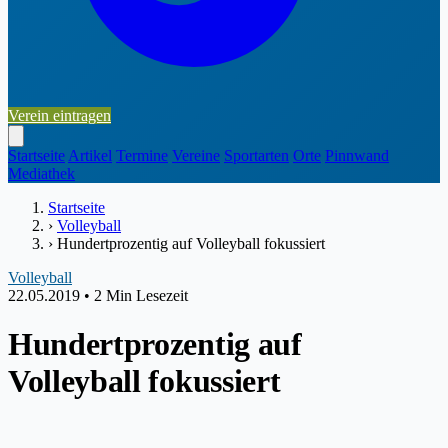
Verein eintragen
Startseite
Artikel
Termine
Vereine
Sportarten
Orte
Pinnwand
Mediathek
Startseite
›
Volleyball
›
Hundertprozentig auf Volleyball fokussiert
Volleyball
22.05.2019
•
2 Min Lesezeit
Hundertprozentig auf
Volleyball fokussiert