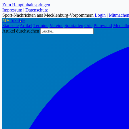
Zum Hauptinhalt springen
Impressum
|
Datenschutz
Sport-Nachrichten aus Mecklenburg-Vorpommern
Login
|
Mitmache
MV
-Sport
.
de
Startseite
Artikel
Termine
Vereine
Sportarten
Orte
Pinnwand
Mediath
Artikel durchsuchen