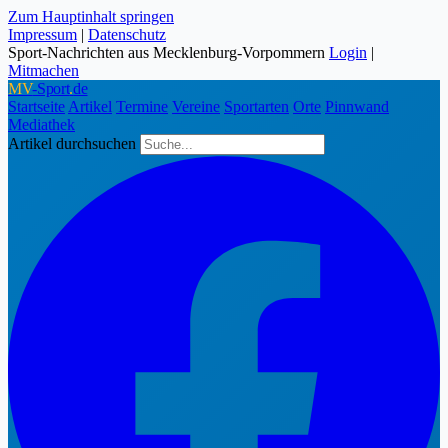
Zum Hauptinhalt springen
Impressum
|
Datenschutz
Sport-Nachrichten aus Mecklenburg-Vorpommern
Login
|
Mitmachen
MV
-Sport
.
de
Startseite
Artikel
Termine
Vereine
Sportarten
Orte
Pinnwand
Mediathek
Artikel durchsuchen