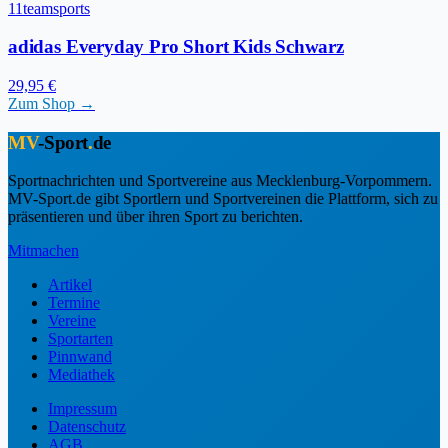
11teamsports
adidas Everyday Pro Short Kids Schwarz
29,95 €
Zum Shop →
MV
-Sport
.
de
Sportnachrichten und Sportvereine aus Mecklenburg-Vorpommern.
MV-Sport.de gibt Sportlern und Sportvereinen die Plattform, sich zu
präsentieren und über ihren Sport zu berichten.
Mitmachen
Artikel
Termine
Vereine
Sportarten
Pinnwand
Mediathek
Impressum
Datenschutz
AGB