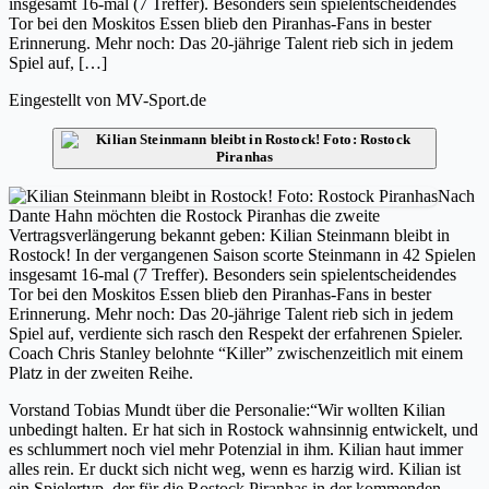
insgesamt 16-mal (7 Treffer). Besonders sein spielentscheidendes
Tor bei den Moskitos Essen blieb den Piranhas-Fans in bester
Erinnerung. Mehr noch: Das 20-jährige Talent rieb sich in jedem
Spiel auf, […]
Eingestellt von
MV-Sport.de
Nach
Dante Hahn möchten die Rostock Piranhas die zweite
Vertragsverlängerung bekannt geben: Kilian Steinmann bleibt in
Rostock! In der vergangenen Saison scorte Steinmann in 42 Spielen
insgesamt 16-mal (7 Treffer). Besonders sein spielentscheidendes
Tor bei den Moskitos Essen blieb den Piranhas-Fans in bester
Erinnerung. Mehr noch: Das 20-jährige Talent rieb sich in jedem
Spiel auf, verdiente sich rasch den Respekt der erfahrenen Spieler.
Coach Chris Stanley belohnte “Killer” zwischenzeitlich mit einem
Platz in der zweiten Reihe.
Vorstand Tobias Mundt über die Personalie:“Wir wollten Kilian
unbedingt halten. Er hat sich in Rostock wahnsinnig entwickelt, und
es schlummert noch viel mehr Potenzial in ihm. Kilian haut immer
alles rein. Er duckt sich nicht weg, wenn es harzig wird. Kilian ist
ein Spielertyp, der für die Rostock Piranhas in der kommenden