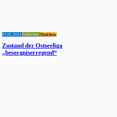
03.01.2024
Eishockey
Malchow
Zustand der Ostseeliga
„besorgniserregend“