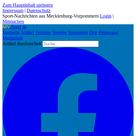
Zum Hauptinhalt springen
Impressum
|
Datenschutz
Sport-Nachrichten aus Mecklenburg-Vorpommern
Login
|
Mitmachen
MV
-Sport
.
de
Startseite
Artikel
Termine
Vereine
Sportarten
Orte
Pinnwand
Mediathek
Artikel durchsuchen