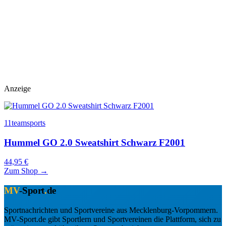
Anzeige
11teamsports
Hummel GO 2.0 Sweatshirt Schwarz F2001
44,95 €
Zum Shop →
MV
-Sport
.
de
Sportnachrichten und Sportvereine aus Mecklenburg-Vorpommern.
MV-Sport.de gibt Sportlern und Sportvereinen die Plattform, sich zu