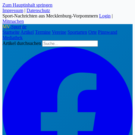
Zum Hauptinhalt springen
Impressum
|
Datenschutz
Sport-Nachrichten aus Mecklenburg-Vorpommern
Login
|
Mitmachen
MV
-Sport
.
de
Startseite
Artikel
Termine
Vereine
Sportarten
Orte
Pinnwand
Mediathek
Artikel durchsuchen