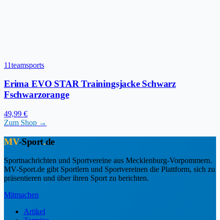
11teamsports
Erima EVO STAR Trainingsjacke Schwarz
Fschwarzorange
49,99 €
Zum Shop →
MV
-Sport
.
de
Sportnachrichten und Sportvereine aus Mecklenburg-Vorpommern.
MV-Sport.de gibt Sportlern und Sportvereinen die Plattform, sich zu
präsentieren und über ihren Sport zu berichten.
Mitmachen
Artikel