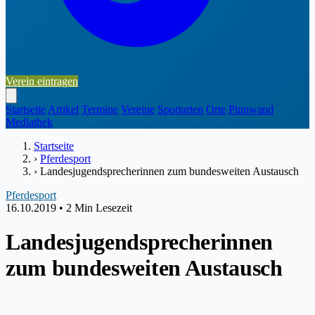
Verein eintragen
Startseite
Artikel
Termine
Vereine
Sportarten
Orte
Pinnwand
Mediathek
Startseite
›
Pferdesport
›
Landesjugendsprecherinnen zum bundesweiten Austausch
Pferdesport
16.10.2019
•
2 Min Lesezeit
Landesjugendsprecherinnen
zum bundesweiten Austausch