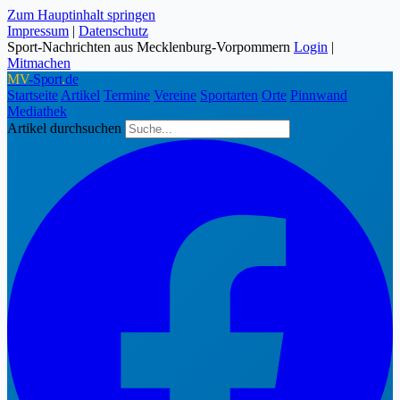
Zum Hauptinhalt springen
Impressum
|
Datenschutz
Sport-Nachrichten aus Mecklenburg-Vorpommern
Login
|
Mitmachen
MV
-Sport
.
de
Startseite
Artikel
Termine
Vereine
Sportarten
Orte
Pinnwand
Mediathek
Artikel durchsuchen