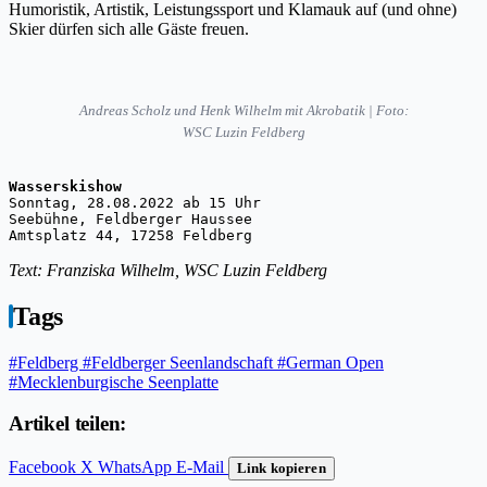
Humoristik, Artistik, Leistungssport und Klamauk auf (und ohne)
Skier dürfen sich alle Gäste freuen.
A
ndreas Scholz und Henk Wilhelm mit Akrobatik | Foto:
WSC Luzin Feldberg
Wasserskishow
Sonntag, 28.08.2022 ab 15 Uhr
Seebühne, Feldberger Haussee 
Amtsplatz 44, 17258 Feldberg
Text: Franziska Wilhelm, WSC Luzin Feldberg
Tags
#Feldberg
#Feldberger Seenlandschaft
#German Open
#Mecklenburgische Seenplatte
Artikel teilen:
Facebook
X
WhatsApp
E-Mail
Link kopieren