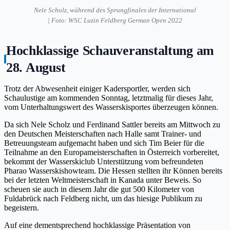
Nele Scholz, während des Sprungfinales der International
| Foto: WSC Luzin Feldberg German Open 2022
Hochklassige Schauveranstaltung am
28. August
Trotz der Abwesenheit einiger Kadersportler, werden sich
Schaulustige am kommenden Sonntag, letztmalig für dieses Jahr,
vom Unterhaltungswert des Wasserskisportes überzeugen können.
Da sich Nele Scholz und Ferdinand Sattler bereits am Mittwoch zu
den Deutschen Meisterschaften nach Halle samt Trainer- und
Betreuungsteam aufgemacht haben und sich Tim Beier für die
Teilnahme an den Europameisterschaften in Österreich vorbereitet,
bekommt der Wasserskiclub Unterstützung vom befreundeten
Pharao Wasserskishowteam. Die Hessen stellten ihr Können bereits
bei der letzten Weltmeisterschaft in Kanada unter Beweis. So
scheuen sie auch in diesem Jahr die gut 500 Kilometer von
Fuldabrück nach Feldberg nicht, um das hiesige Publikum zu
begeistern.
Auf eine dementsprechend hochklassige Präsentation von