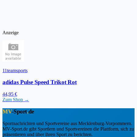
Anzeige
11teamsports
adidas Pulse Speed Trikot Rot
44,95 €
Zum Shop →
MV
-Sport
.
de
Sportnachrichten und Sportvereine aus Mecklenburg-Vorpommern.
MV-Sport.de gibt Sportlern und Sportvereinen die Plattform, sich zu
präsentieren und über ihren Sport zu berichten.