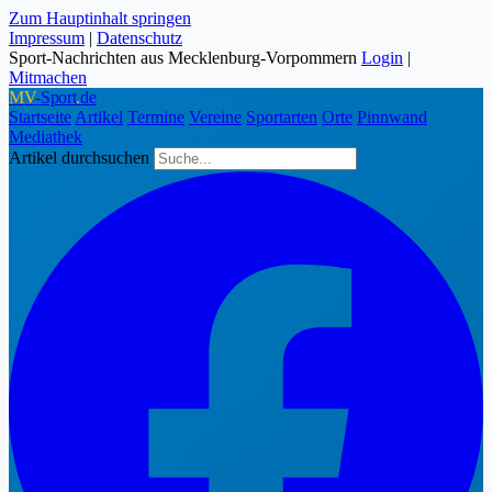
Zum Hauptinhalt springen
Impressum
|
Datenschutz
Sport-Nachrichten aus Mecklenburg-Vorpommern
Login
|
Mitmachen
MV
-Sport
.
de
Startseite
Artikel
Termine
Vereine
Sportarten
Orte
Pinnwand
Mediathek
Artikel durchsuchen