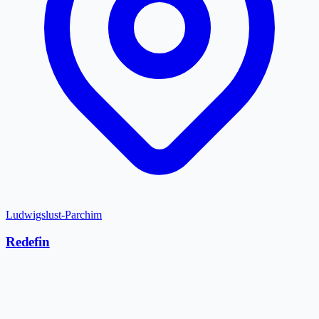
Ludwigslust-Parchim
Redefin