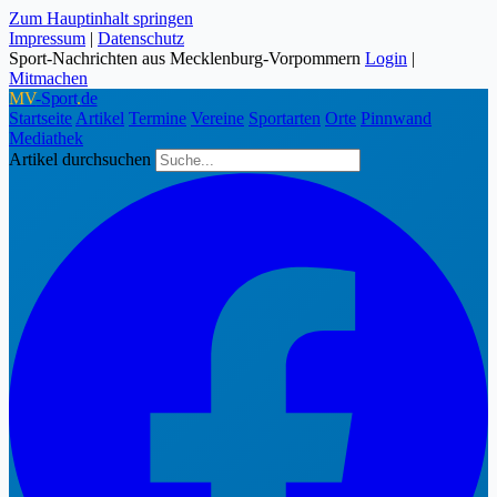
Zum Hauptinhalt springen
Impressum
|
Datenschutz
Sport-Nachrichten aus Mecklenburg-Vorpommern
Login
|
Mitmachen
MV
-Sport
.
de
Startseite
Artikel
Termine
Vereine
Sportarten
Orte
Pinnwand
Mediathek
Artikel durchsuchen