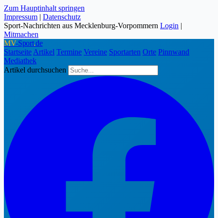
Zum Hauptinhalt springen
Impressum
|
Datenschutz
Sport-Nachrichten aus Mecklenburg-Vorpommern
Login
|
Mitmachen
MV
-Sport
.
de
Startseite
Artikel
Termine
Vereine
Sportarten
Orte
Pinnwand
Mediathek
Artikel durchsuchen