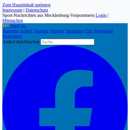
Zum Hauptinhalt springen
Impressum
|
Datenschutz
Sport-Nachrichten aus Mecklenburg-Vorpommern
Login
|
Mitmachen
MV
-Sport
.
de
Startseite
Artikel
Termine
Vereine
Sportarten
Orte
Pinnwand
Mediathek
Artikel durchsuchen