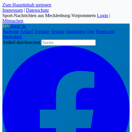
Zum Hauptinhalt springen
Impressum
|
Datenschutz
Sport-Nachrichten aus Mecklenburg-Vorpommern
Login
|
Mitmachen
MV
-Sport
.
de
Startseite
Artikel
Termine
Vereine
Sportarten
Orte
Pinnwand
Mediathek
Artikel durchsuchen