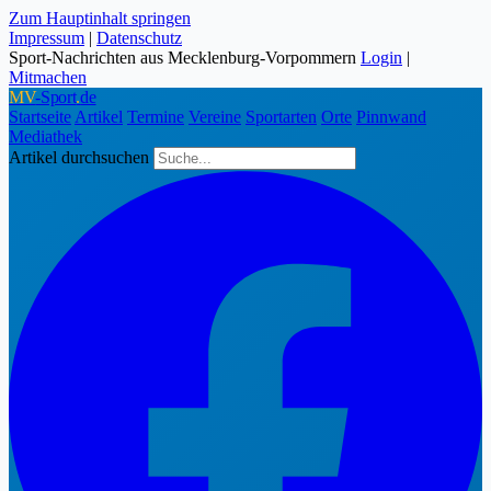
Zum Hauptinhalt springen
Impressum
|
Datenschutz
Sport-Nachrichten aus Mecklenburg-Vorpommern
Login
|
Mitmachen
MV
-Sport
.
de
Startseite
Artikel
Termine
Vereine
Sportarten
Orte
Pinnwand
Mediathek
Artikel durchsuchen