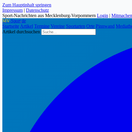
Zum Hauptinhalt springen
Impressum
|
Datenschutz
Sport-Nachrichten aus Mecklenburg-Vorpommern
Login
|
Mitmache
MV
-Sport
.
de
Startseite
Artikel
Termine
Vereine
Sportarten
Orte
Pinnwand
Mediath
Artikel durchsuchen