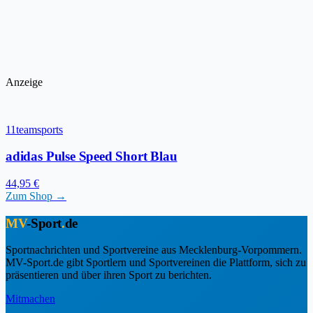
Anzeige
11teamsports
adidas Pulse Speed Short Blau
44,95 €
Zum Shop →
MV
-Sport
.
de
Sportnachrichten und Sportvereine aus Mecklenburg-Vorpommern.
MV-Sport.de gibt Sportlern und Sportvereinen die Plattform, sich zu
präsentieren und über ihren Sport zu berichten.
Mitmachen