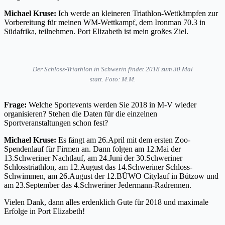
Michael Kruse:
Ich werde an kleineren Triathlon-Wettkämpfen zur
Vorbereitung für meinen WM-Wettkampf, dem Ironman 70.3 in
Südafrika, teilnehmen. Port Elizabeth ist mein großes Ziel.
Der Schloss-Triathlon in Schwerin findet 2018 zum 30.Mal
statt. Foto: M.M.
Frage:
Welche Sportevents werden Sie 2018 in M-V wieder
organisieren? Stehen die Daten für die einzelnen
Sportveranstaltungen schon fest?
Michael Kruse:
Es fängt am 26.April mit dem ersten Zoo-
Spendenlauf für Firmen an. Dann folgen am 12.Mai der
13.Schweriner Nachtlauf, am 24.Juni der 30.Schweriner
Schlosstriathlon, am 12.August das 14.Schweriner Schloss-
Schwimmen, am 26.August der 12.BÜWO Citylauf in Bützow und
am 23.September das 4.Schweriner Jedermann-Radrennen.
Vielen Dank, dann alles erdenklich Gute für 2018 und maximale
Erfolge in Port Elizabeth!