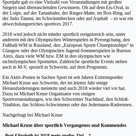
Sportjahr gab es eine Vielzahl von Veranstaltungen mit großen
Siegern und überraschenden Gewinnern. Ob auf dem Eis-Oval, in
der Loipe, auf der Tartanbahn, der Ringer-Matte, im Box-Ring, auf
der Judo-Tatami, im Schwimmbecken oder auf Asphalt – es war ein
abwechslungsreiches sportives 2017.
2018 wird jedoch nicht minder sportlich ereignisreich sein, unter
anderem mit den Olympischen Winterspielen in Pyeongchang, den
Fußball-WM in Russland, den „European Sports Championships“ in
Glasgow oder den Olympischen Jugend-Sommerspielen in Buenos
Aires, dazu viele WM bzw. EM in den olympischen wie
nichtolympischen Sportarten. Zahlreiche sportliche Events stehen
auch in M-V, speziell in Schwerin, auf dem Programm.
Ein Aktiv-Posten in Sachen Sport ist seit Jahren Extremsportler
Michael Kruse aus Schwerin, der im letzten Jahr einige
Herausforderungen meisterte und auch 2018 wieder viel vor hat.
Dazu ist Michael Kruse Organisator von einigen
Sportveranstaltungen, wie den Schweriner Nachtlauf, den Schloß-
Triathlon, das Schloss-Schwimmen oder das Jedermann-Radrennen.
Nachgefragt bei Michael Kruse
Michael Kruse über sportlich Vergangenes und Kommendes
„Port Elizabeth ist 2018 mein großes Ziel…“