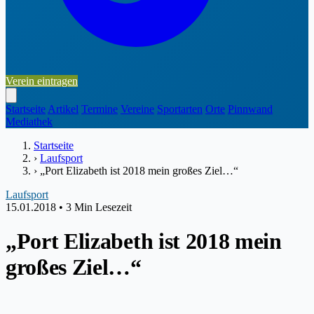
Verein eintragen
Startseite
Artikel
Termine
Vereine
Sportarten
Orte
Pinnwand
Mediathek
Startseite
›
Laufsport
›
„Port Elizabeth ist 2018 mein großes Ziel…“
Laufsport
15.01.2018
•
3 Min Lesezeit
„Port Elizabeth ist 2018 mein
großes Ziel…“