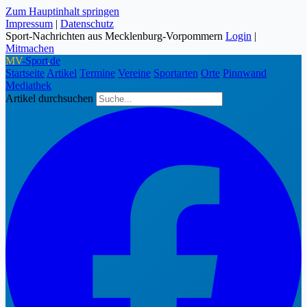
Zum Hauptinhalt springen
Impressum
|
Datenschutz
Sport-Nachrichten aus Mecklenburg-Vorpommern
Login
|
Mitmachen
MV
-Sport
.
de
Startseite
Artikel
Termine
Vereine
Sportarten
Orte
Pinnwand
Mediathek
Artikel durchsuchen