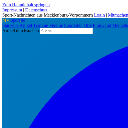
Zum Hauptinhalt springen
Impressum
|
Datenschutz
Sport-Nachrichten aus Mecklenburg-Vorpommern
Login
|
Mitmache
MV
-Sport
.
de
Startseite
Artikel
Termine
Vereine
Sportarten
Orte
Pinnwand
Mediath
Artikel durchsuchen