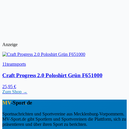
Anzeige
11teamsports
Craft Progress 2.0 Poloshirt Grün F651000
25,95 €
Zum Shop →
MV
-Sport
.
de
Sportnachrichten und Sportvereine aus Mecklenburg-Vorpommern.
MV-Sport.de gibt Sportlern und Sportvereinen die Plattform, sich zu
präsentieren und über ihren Sport zu berichten.