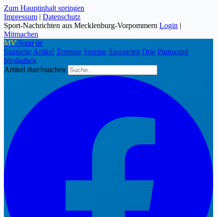
Zum Hauptinhalt springen
Impressum
|
Datenschutz
Sport-Nachrichten aus Mecklenburg-Vorpommern
Login
|
Mitmachen
MV
-Sport
.
de
Startseite
Artikel
Termine
Vereine
Sportarten
Orte
Pinnwand
Mediathek
Artikel durchsuchen