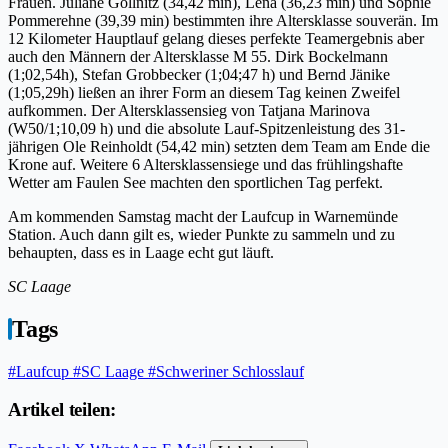
Frauen. Juliane Göllnitz (34,42 min), Lena (36,23 min) und Sophie
Pommerehne (39,39 min) bestimmten ihre Altersklasse souverän. Im
12 Kilometer Hauptlauf gelang dieses perfekte Teamergebnis aber
auch den Männern der Altersklasse M 55. Dirk Bockelmann
(1;02,54h), Stefan Grobbecker (1;04;47 h) und Bernd Jänike
(1;05,29h) ließen an ihrer Form an diesem Tag keinen Zweifel
aufkommen. Der Altersklassensieg von Tatjana Marinova
(W50/1;10,09 h) und die absolute Lauf-Spitzenleistung des 31-
jährigen Ole Reinholdt (54,42 min) setzten dem Team am Ende die
Krone auf. Weitere 6 Altersklassensiege und das frühlingshafte
Wetter am Faulen See machten den sportlichen Tag perfekt.
Am kommenden Samstag macht der Laufcup in Warnemünde
Station. Auch dann gilt es, wieder Punkte zu sammeln und zu
behaupten, dass es in Laage echt gut läuft.
SC Laage
Tags
#Laufcup
#SC Laage
#Schweriner Schlosslauf
Artikel teilen: