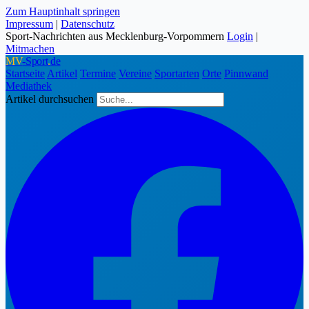
Zum Hauptinhalt springen
Impressum
|
Datenschutz
Sport-Nachrichten aus Mecklenburg-Vorpommern
Login
|
Mitmachen
MV
-Sport
.
de
Startseite
Artikel
Termine
Vereine
Sportarten
Orte
Pinnwand
Mediathek
Artikel durchsuchen