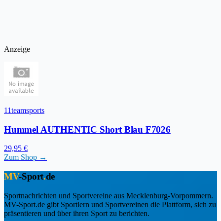
Anzeige
11teamsports
Hummel AUTHENTIC Short Blau F7026
29,95 €
Zum Shop →
MV
-Sport
.
de
Sportnachrichten und Sportvereine aus Mecklenburg-Vorpommern.
MV-Sport.de gibt Sportlern und Sportvereinen die Plattform, sich zu
präsentieren und über ihren Sport zu berichten.