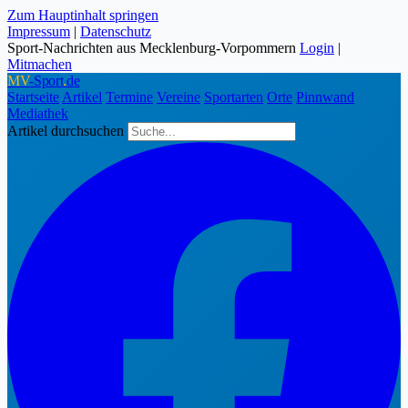
Zum Hauptinhalt springen
Impressum
|
Datenschutz
Sport-Nachrichten aus Mecklenburg-Vorpommern
Login
|
Mitmachen
MV
-Sport
.
de
Startseite
Artikel
Termine
Vereine
Sportarten
Orte
Pinnwand
Mediathek
Artikel durchsuchen