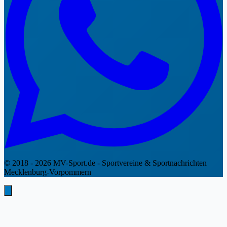
© 2018 - 2026 MV-Sport.de - Sportvereine & Sportnachrichten
Mecklenburg-Vorpommern