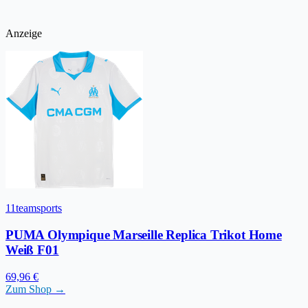
Anzeige
11teamsports
PUMA Olympique Marseille Replica Trikot Home
Weiß F01
69,96 €
Zum Shop →