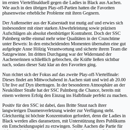
im ersten Viertelfinalduell gegen die Ladies in Black aus Aachen.
Wie auch in den übrigen Play-off-Partien hatten die Favoriten
phasenweise erhebliche Probleme mit ihren Gegnern.
Der Außenseiter aus der Kaiserstadt trat mutig auf und erwies sich
insbesondere mit einer starken Abwehrleistung sowie präzisen
Aufschlägen als absolut ebenbürtiger Kontrahent. Doch der SSC
Palmberg stellte einmal mehr seine Qualitäten in der Crunchtime
unter Beweis: In den entscheidenden Momenten übernahm eine gut
aufgelegte Anne Hölzig Verantwortung und sicherte ihrem Team die
Satzgewinne. Im dritten Durchgang war der Widerstand der
Aachenerinnen schließlich gebrochen, die Kräfte ließen sichtbar
nach, sodass dieser Satz klar an den Favoriten ging.
Nun richtet sich der Fokus auf das zweite Play-off-Viertelfinale:
Dieses findet am Mittwochabend in Aachen statt und wird ab 20.00
Uhr live auf Dyn übertragen. In der besonderen Atmosphäre an der
Neuköllner Straße hat der SSC Palmberg die Chance, bereits mit
einem weiteren Erfolg den Einzug ins Halbfinale perfekt zu machen.
Positiv für den SSC ist dabei, dass Britte Stuut nach ihrer
langwierigen Daumenverletzung wieder zur Verfügung steht.
Gleichzeitig ist höchste Konzentration gefordert, denn die Ladies in
Black werden alles daransetzen, mit Unterstützung ihres Publikums
ein Entscheidungsspiel zu erzwingen. Sollte Aachen die Partie für