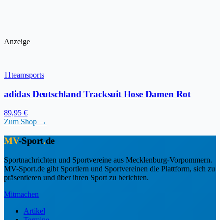
Anzeige
11teamsports
adidas Deutschland Tracksuit Hose Damen Rot
89,95 €
Zum Shop →
MV
-Sport
.
de
Sportnachrichten und Sportvereine aus Mecklenburg-Vorpommern.
MV-Sport.de gibt Sportlern und Sportvereinen die Plattform, sich zu
präsentieren und über ihren Sport zu berichten.
Mitmachen
Artikel
Termine