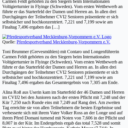
Carmen Feldt gehörten zu den Siegern beim Internationalen
Voltigierturnier in Flyinge (Schweden). Vom ersten Wettbewerb an
führte er das Starterfeld der Damen und Herren an. In allen drei
Durchgängen der Teilnehmer CVI2 Senioren präsentierte er sich
selbstsicher und hochkonzentriert. 7,221 und 7,199 sowie am
Finaltag 7,496 ergaben das […]
Quelle:
Pferdesportverband Mecklenburg-Vorpommern e.V.
Toni Brummer (Grevesmühlen) mit Contaro und Longenführerin
Carmen Feldt gehörten zu den Siegern beim Internationalen
Voltigierturnier in Flyinge (Schweden). Vom ersten Wettbewerb an
führte er das Starterfeld der Damen und Herren an. In allen drei
Durchgängen der Teilnehmer CVI2 Senioren präsentierte er sich
selbstsicher und hochkonzentriert. 7,221 und 7,199 sowie am
Finaltag 7,496 ergaben das Gesamtergebnis von 7,305 am Ende.
Alina Roß aus Userin kam im Starterfeld der 46 Damen und Herren
im CVIJ2 bei den Junioren nach der ersten Pflicht mit 7,248 und der
Kür 7,250 nach Runde eins mit 7,249 auf Rang drei. Am zweiten
Tag erreichte sie von allen Teilnehmern die besten Ergebnisse und
verbesserte sich mit ihrem Vater Volker Ross an der Longe und auf
ihrem Pferd Domani turnend mit Noten von 7,606 in der Pflicht und
8,007 in der Kür. Im Endergebnis ergab das total 7,528 und somit