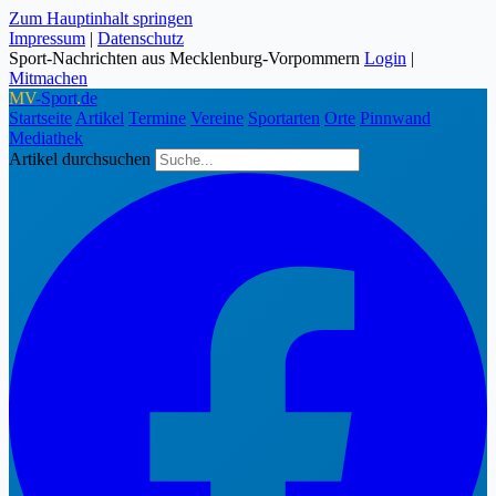
Zum Hauptinhalt springen
Impressum
|
Datenschutz
Sport-Nachrichten aus Mecklenburg-Vorpommern
Login
|
Mitmachen
MV
-Sport
.
de
Startseite
Artikel
Termine
Vereine
Sportarten
Orte
Pinnwand
Mediathek
Artikel durchsuchen