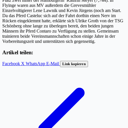
Platz zwei hinter der Hamburgerin Kathrin Meyer (7,744). In
Flyinge waren aus MV außerdem die Grevesmühler
Einzelvoltigierer Lene Lawnik und Kevin Jürgens (noch am Start.
Da das Pferd Casteluc sich auf der Fahrt dorthin einen Nerv im
Rücken eingeklemmt hatte, erklärte sich Ulrike Groth von der TSG
Schönberg ohne lange zu überlegen bereit, den beiden jungen
Männern ihr Pferd Contaro zu Verfügung zu stellen. Gemeinsam
trainieren beide Vereinsmannschaften schon einige Jahre in der
Vorbereitungszeit und unterstützen sich gegenseitig.
Artikel teilen:
Facebook
X
WhatsApp
E-Mail
Link kopieren