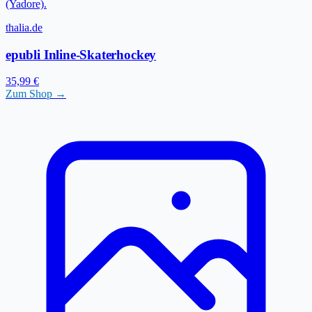
(Yadore).
thalia.de
epubli Inline-Skaterhockey
35,99 €
Zum Shop →