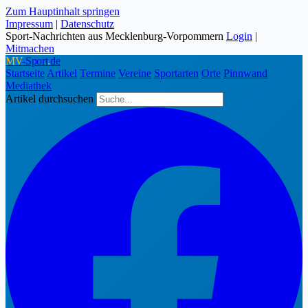
Zum Hauptinhalt springen
Impressum
|
Datenschutz
Sport-Nachrichten aus Mecklenburg-Vorpommern
Login
|
Mitmachen
MV
-Sport
.
de
Startseite
Artikel
Termine
Vereine
Sportarten
Orte
Pinnwand
Mediathek
Artikel durchsuchen