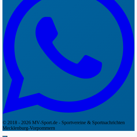
© 2018 - 2026 MV-Sport.de - Sportvereine & Sportnachrichten
Mecklenburg-Vorpommern