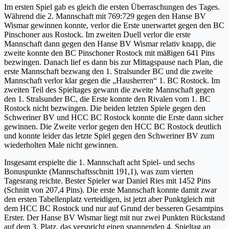
Im ersten Spiel gab es gleich die ersten Überraschungen des Tages.
Während die 2. Mannschaft mit 769:729 gegen den Hanse BV
Wismar gewinnen konnte, verlor die Erste unerwartet gegen den BC
Pinschoner aus Rostock. Im zweiten Duell verlor die erste
Mannschaft dann gegen den Hanse BV Wismar relativ knapp, die
zweite konnte den BC Pinschoner Rostock mit mäßigen 641 Pins
bezwingen. Danach lief es dann bis zur Mittagspause nach Plan, die
erste Mannschaft bezwang den 1. Stralsunder BC und die zweite
Mannschaft verlor klar gegen die „Hausherren“ 1. BC Rostock. Im
zweiten Teil des Spieltages gewann die zweite Mannschaft gegen
den 1. Stralsunder BC, die Erste konnte den Rivalen vom 1. BC
Rostock nicht bezwingen. Die beiden letzten Spiele gegen den
Schweriner BV und HCC BC Rostock konnte die Erste dann sicher
gewinnen. Die Zweite verlor gegen den HCC BC Rostock deutlich
und konnte leider das letzte Spiel gegen den Schweriner BV zum
wiederholten Male nicht gewinnen.
Insgesamt erspielte die 1. Mannschaft acht Spiel- und sechs
Bonuspunkte (Mannschaftsschnitt 191,1), was zum vierten
Tagesrang reichte. Bester Spieler war Daniel Ries mit 1452 Pins
(Schnitt von 207,4 Pins). Die erste Mannschaft konnte damit zwar
den ersten Tabellenplatz verteidigen, ist jetzt aber Punktgleich mit
dem HCC BC Rostock und nur auf Grund der besseren Gesamtpins
Erster. Der Hanse BV Wismar liegt mit nur zwei Punkten Rückstand
auf dem 3. Platz, das verspricht einen spannenden 4. Spieltag an