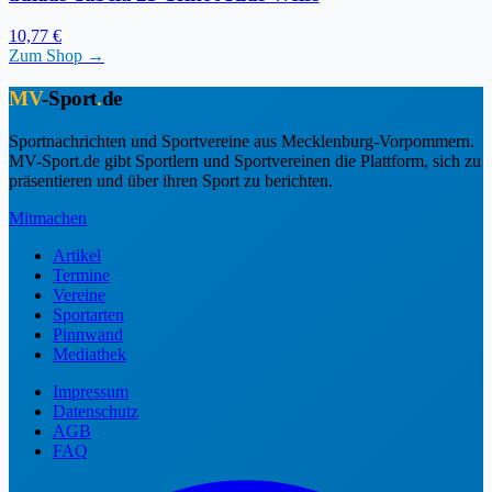
10,77 €
Zum Shop →
MV
-Sport
.
de
Sportnachrichten und Sportvereine aus Mecklenburg-Vorpommern.
MV-Sport.de gibt Sportlern und Sportvereinen die Plattform, sich zu
präsentieren und über ihren Sport zu berichten.
Mitmachen
Artikel
Termine
Vereine
Sportarten
Pinnwand
Mediathek
Impressum
Datenschutz
AGB
FAQ