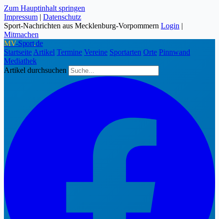
Zum Hauptinhalt springen
Impressum
|
Datenschutz
Sport-Nachrichten aus Mecklenburg-Vorpommern
Login
|
Mitmachen
MV
-Sport
.
de
Startseite
Artikel
Termine
Vereine
Sportarten
Orte
Pinnwand
Mediathek
Artikel durchsuchen