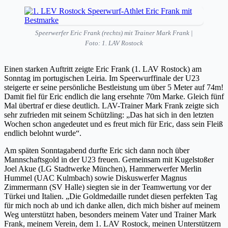
Speerwerfer Eric Frank (rechts) mit Trainer Mark Frank |
Foto: 1. LAV Rostock
Einen starken Auftritt zeigte Eric Frank (1. LAV Rostock) am
Sonntag im portugischen Leiria. Im Speerwurffinale der U23
steigerte er seine persönliche Bestleistung um über 5 Meter auf 74m!
Damit fiel für Eric endlich die lang ersehnte 70m Marke. Gleich fünf
Mal übertraf er diese deutlich. LAV-Trainer Mark Frank zeigte sich
sehr zufrieden mit seinem Schützling: „Das hat sich in den letzten
Wochen schon angedeutet und es freut mich für Eric, dass sein Fleiß
endlich belohnt wurde“.
Am späten Sonntagabend durfte Eric sich dann noch über
Mannschaftsgold in der U23 freuen. Gemeinsam mit Kugelstoßer
Joel Akue (LG Stadtwerke München), Hammerwerfer Merlin
Hummel (UAC Kulmbach) sowie Diskuswerfer Magnus
Zimmermann (SV Halle) siegten sie in der Teamwertung vor der
Türkei und Italien. „Die Goldmedaille rundet diesen perfekten Tag
für mich noch ab und ich danke allen, dich mich bisher auf meinem
Weg unterstützt haben, besonders meinem Vater und Trainer Mark
Frank, meinem Verein, dem 1. LAV Rostock, meinen Unterstützern