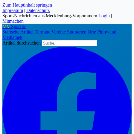
Zum Hauptinhalt springen
Impressum
|
Datenschutz
Sport-Nachrichten aus Mecklenburg-Vorpommern
Login
|
Mitmachen
MV
-Sport
.
de
Startseite
Artikel
Termine
Vereine
Sportarten
Orte
Pinnwand
Mediathek
Artikel durchsuchen