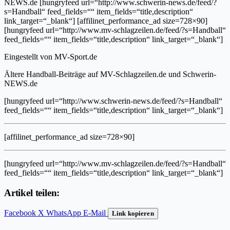
NEWS.de [hungryfeed url=“http://www.schwerin-news.de/feed/?
s=Handball“ feed_fields=““ item_fields=“title,description“
link_target=“_blank“] [affilinet_performance_ad size=728×90]
[hungryfeed url=“http://www.mv-schlagzeilen.de/feed/?s=Handball“
feed_fields=““ item_fields=“title,description“ link_target=“_blank“]
Eingestellt von
MV-Sport.de
Ältere Handball-Beiträge auf MV-Schlagzeilen.de und Schwerin-
NEWS.de
[hungryfeed url=“http://www.schwerin-news.de/feed/?s=Handball“
feed_fields=““ item_fields=“title,description“ link_target=“_blank“]
[affilinet_performance_ad size=728×90]
[hungryfeed url=“http://www.mv-schlagzeilen.de/feed/?s=Handball“
feed_fields=““ item_fields=“title,description“ link_target=“_blank“]
Artikel teilen:
Facebook
X
WhatsApp
E-Mail
Link kopieren