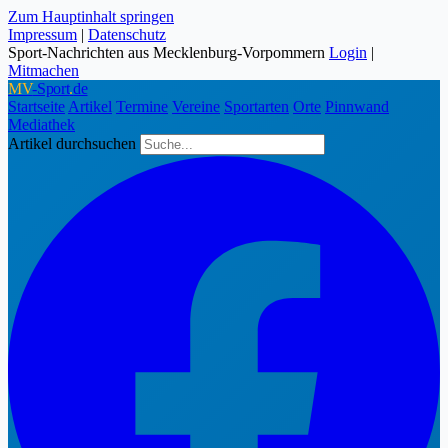
Zum Hauptinhalt springen
Impressum
|
Datenschutz
Sport-Nachrichten aus Mecklenburg-Vorpommern
Login
|
Mitmachen
MV
-Sport
.
de
Startseite
Artikel
Termine
Vereine
Sportarten
Orte
Pinnwand
Mediathek
Artikel durchsuchen