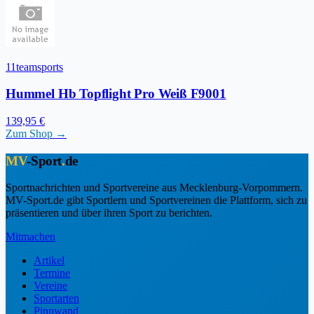
11teamsports
Hummel Hb Topflight Pro Weiß F9001
139,95 €
Zum Shop →
MV
-Sport
.
de
Sportnachrichten und Sportvereine aus Mecklenburg-Vorpommern.
MV-Sport.de gibt Sportlern und Sportvereinen die Plattform, sich zu
präsentieren und über ihren Sport zu berichten.
Mitmachen
Artikel
Termine
Vereine
Sportarten
Pinnwand