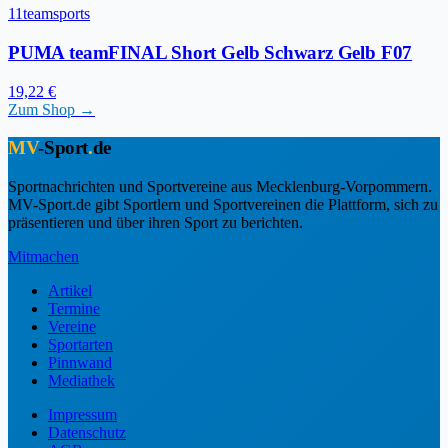
11teamsports
PUMA teamFINAL Short Gelb Schwarz Gelb F07
19,22 €
Zum Shop →
MV
-Sport
.
de
Sportnachrichten und Sportvereine aus Mecklenburg-Vorpommern.
MV-Sport.de gibt Sportlern und Sportvereinen die Plattform, sich zu
präsentieren und über ihren Sport zu berichten.
Mitmachen
Artikel
Termine
Vereine
Sportarten
Pinnwand
Mediathek
Impressum
Datenschutz