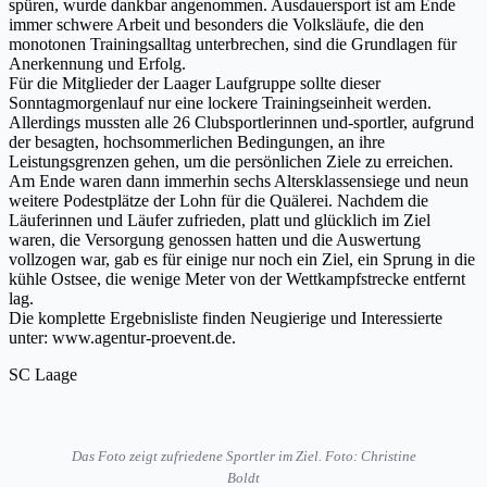
spüren, wurde dankbar angenommen. Ausdauersport ist am Ende
immer schwere Arbeit und besonders die Volksläufe, die den
monotonen Trainingsalltag unterbrechen, sind die Grundlagen für
Anerkennung und Erfolg.
Für die Mitglieder der Laager Laufgruppe sollte dieser
Sonntagmorgenlauf nur eine lockere Trainingseinheit werden.
Allerdings mussten alle 26 Clubsportlerinnen und-sportler, aufgrund
der besagten, hochsommerlichen Bedingungen, an ihre
Leistungsgrenzen gehen, um die persönlichen Ziele zu erreichen.
Am Ende waren dann immerhin sechs Altersklassensiege und neun
weitere Podestplätze der Lohn für die Quälerei. Nachdem die
Läuferinnen und Läufer zufrieden, platt und glücklich im Ziel
waren, die Versorgung genossen hatten und die Auswertung
vollzogen war, gab es für einige nur noch ein Ziel, ein Sprung in die
kühle Ostsee, die wenige Meter von der Wettkampfstrecke entfernt
lag.
Die komplette Ergebnisliste finden Neugierige und Interessierte
unter: www.agentur-proevent.de.
SC Laage
Das Foto zeigt zufriedene Sportler im Ziel. Foto: Christine
Boldt