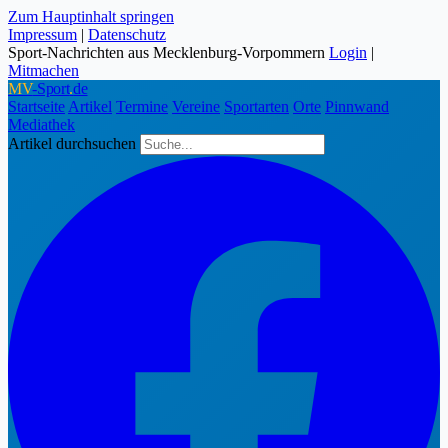
Zum Hauptinhalt springen
Impressum
|
Datenschutz
Sport-Nachrichten aus Mecklenburg-Vorpommern
Login
|
Mitmachen
MV
-Sport
.
de
Startseite
Artikel
Termine
Vereine
Sportarten
Orte
Pinnwand
Mediathek
Artikel durchsuchen