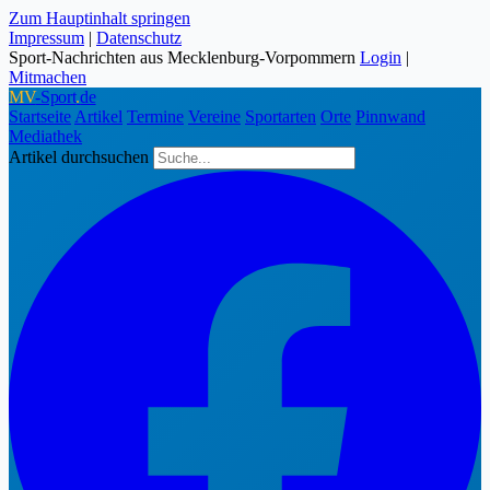
Zum Hauptinhalt springen
Impressum
|
Datenschutz
Sport-Nachrichten aus Mecklenburg-Vorpommern
Login
|
Mitmachen
MV
-Sport
.
de
Startseite
Artikel
Termine
Vereine
Sportarten
Orte
Pinnwand
Mediathek
Artikel durchsuchen