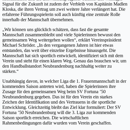
Signal für die Zukunft ist zudem der Verbleib von Kapitänin Madlen
Kloska, die ihren Vertrag um zwei weitere Jahre verlängert hat. Die
erfahrene Führungsspielerin soll auch künftig eine zentrale Rolle
innerhalb der Mannschaft übernehmen.
„Wir können uns glücklich schätzen, dass fast die gesamte
Mannschaft zusammenbleibt und viele Spielerinnen bewusst den
gemeinsamen Weg weitergehen wollen“, erklärt Vereinspräsident
Michael Schröder. „In den vergangenen Jahren ist hier etwas
entstanden, das weit über einzelne Ergebnisse hinausgeht. Die
Mannschaft hat sich sportlich entwickelt, identifiziert sich mit dem
Verein und steht für einen klaren Weg. Genau das brauchen wir, um
den Handballstandort Neubrandenburg nachhaltig weiter zu
stärken.“
Unabhängig davon, in welcher Liga die 1. Frauenmannschaft in der
kommenden Saison antreten wird, haben die Spielerinnen ihre
Zusage für den gemeinsamen Weg beim SV Fortuna ’50
Neubrandenburg gegeben. Das ist für den Verein ein starkes
Zeichen der Identifikation und des Vertrauens in die sportliche
Entwicklung. Gleichzeitig bleibt das Ziel klar formuliert: Der SV
Fortuna ’50 Neubrandenburg will die 3. Liga zur kommenden
Saison sportlich erreichen. Die wirtschaftlichen
Rahmenbedingungen dafür wurden vom Verein geschaffen.