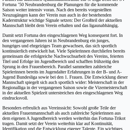
Fortuna ’50 Neubrandenburg die Planungen für die kommende
Saison weiter intensiv voran. Nach den bereits vorgestellten
Neuzugängen kann der Verein nun auch in der bestehenden
Kaderstruktur wichtige Signale setzen: Der Großteil der aktuellen
Mannschaft bleibt dem Verein erhalten und das ligaunabhängig.
Damit setzt Fortuna den eingeschlagenen Weg konsequent fort. In
den vergangenen Jahren ist in Neubrandenburg ein junges,
hungriges und ehrgeiziges Team gewachsen, das sich sportlich
kontinuierlich entwickelt hat. Viele Spielerinnen durchliefen bereits
gemeinsam die erfolgreiche Nachwuchsarbeit des Vereins, feierten
Titel und Erfolge im Jugendbereich und schafften frühzeitig den
Sprung in den Frauenbereich. Parallel sammelten zahlreiche
Spielerinnen bereits im Jugendalter Erfahrungen in der B- und A-
Jugend Bundesliga sowie bei den 1. Frauen. Die Entwicklung dieser
Mannschaft spiegelt sich auch sportlich wider: Meisterschaft in der
Regionalliga in der vergangenen Saison sowie die Vizemeisterschaft
in der aktuellen Spielzeit unterstreichen den eingeschlagenen Weg
eindrucksvoll.
Besonders erfreulich aus Vereinssicht: Sowohl große Teile der
aktuellen Frauenmannschaft als auch zahlreiche Spielerinnen aus
dem eigenen A Jugendbereich werden weiterhin das Fortuna-Trikot
tragen. Damit setzt der Verein weiterhin klar auf Kontinuität,
Identifikation und die Entwicklung eigener Talente. Ein wichtiges