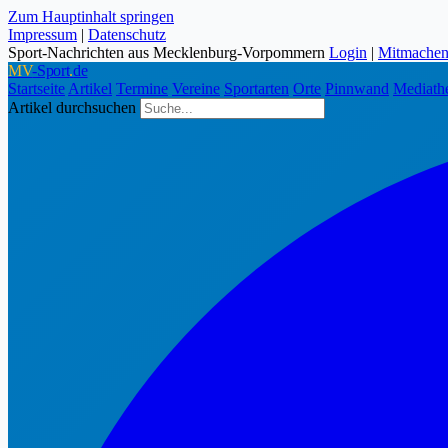
Zum Hauptinhalt springen
Impressum
|
Datenschutz
Sport-Nachrichten aus Mecklenburg-Vorpommern
Login
|
Mitmache
MV
-Sport
.
de
Startseite
Artikel
Termine
Vereine
Sportarten
Orte
Pinnwand
Mediath
Artikel durchsuchen