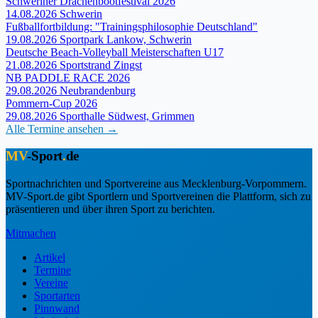
Schweriner Drachenbootfestival 2026
14.08.2026
Schwerin
Fußballfortbildung: "Trainingsphilosophie Deutschland"
19.08.2026
Sportpark Lankow, Schwerin
Deutsche Beach-Volleyball Meisterschaften U17
21.08.2026
Sportstrand Zingst
NB PADDLE RACE 2026
29.08.2026
Neubrandenburg
Pommern-Cup 2026
29.08.2026
Sporthalle Südwest, Grimmen
Alle Termine ansehen →
MV
-Sport
.
de
Sportnachrichten und Sportvereine aus Mecklenburg-Vorpommern.
MV-Sport.de gibt Sportlern und Sportvereinen die Plattform, sich zu
präsentieren und über ihren Sport zu berichten.
Mitmachen
Artikel
Termine
Vereine
Sportarten
Pinnwand