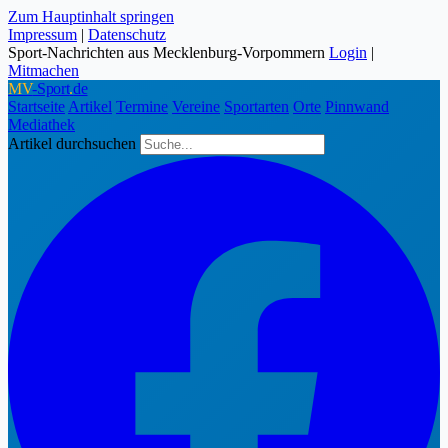
Zum Hauptinhalt springen
Impressum
|
Datenschutz
Sport-Nachrichten aus Mecklenburg-Vorpommern
Login
|
Mitmachen
MV
-Sport
.
de
Startseite
Artikel
Termine
Vereine
Sportarten
Orte
Pinnwand
Mediathek
Artikel durchsuchen