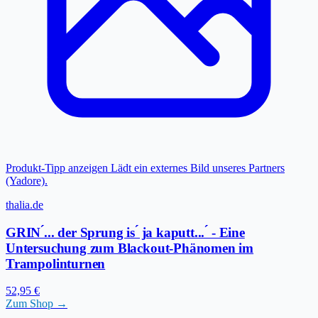
Produkt-Tipp anzeigen
Lädt ein externes Bild unseres Partners
(Yadore).
thalia.de
GRIN ́... der Sprung is ́ ja kaputt... ́ - Eine
Untersuchung zum Blackout-Phänomen im
Trampolinturnen
52,95 €
Zum Shop →