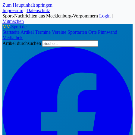
Zum Hauptinhalt springen
Impressum
|
Datenschutz
Sport-Nachrichten aus Mecklenburg-Vorpommern
Login
|
Mitmachen
MV
-Sport
.
de
Startseite
Artikel
Termine
Vereine
Sportarten
Orte
Pinnwand
Mediathek
Artikel durchsuchen