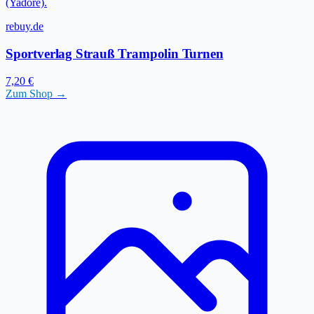
(Yadore).
rebuy.de
Sportverlag Strauß Trampolin Turnen
7,20 €
Zum Shop →