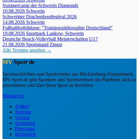
Sommercamp der Schwerin Diamonds
10.08.2026
Schwerin
Schweriner Drachenbootfestival 2026
14.08.2026
Schwerin
Fußballfortbildung: "Trainingsphilosophie Deutschland"
19.08.2026
Sportpark Lankow, Schwerin
Deutsche Beach-Volleyball Meisterschaften U17
21.08.2026
Sportstrand Zingst
Alle Termine ansehen →
MV
-Sport
.
de
Sportnachrichten und Sportvereine aus Mecklenburg-Vorpommern.
MV-Sport.de gibt Sportlern und Sportvereinen die Plattform, sich zu
präsentieren und über ihren Sport zu berichten.
Mitmachen
Artikel
Termine
Vereine
Sportarten
Pinnwand
Mediathek