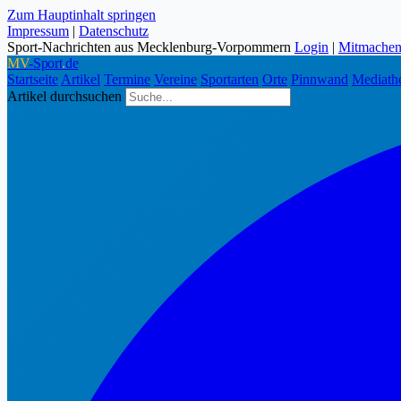
Zum Hauptinhalt springen
Impressum
|
Datenschutz
Sport-Nachrichten aus Mecklenburg-Vorpommern
Login
|
Mitmache
MV
-Sport
.
de
Startseite
Artikel
Termine
Vereine
Sportarten
Orte
Pinnwand
Mediath
Artikel durchsuchen