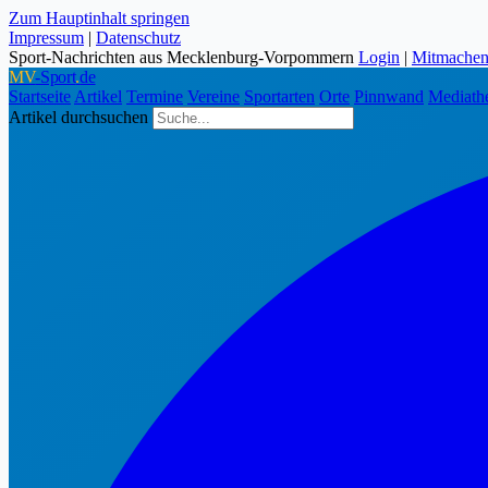
Zum Hauptinhalt springen
Impressum
|
Datenschutz
Sport-Nachrichten aus Mecklenburg-Vorpommern
Login
|
Mitmache
MV
-Sport
.
de
Startseite
Artikel
Termine
Vereine
Sportarten
Orte
Pinnwand
Mediath
Artikel durchsuchen