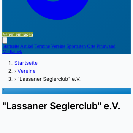
Verein eintragen
Startseite
Artikel
Termine
Vereine
Sportarten
Orte
Pinnwand
Mediathek
Startseite
›
Vereine
›
"Lassaner Seglerclub" e.V.
"
"Lassaner Seglerclub" e.V.