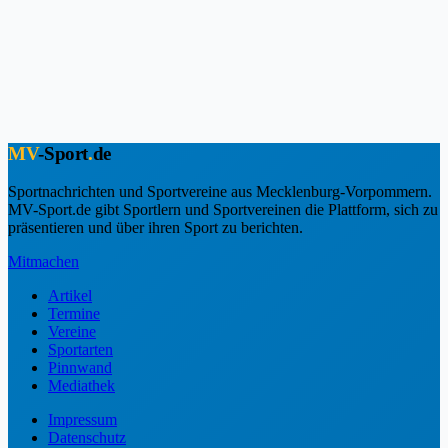
MV
-Sport
.
de
Sportnachrichten und Sportvereine aus Mecklenburg-Vorpommern.
MV-Sport.de gibt Sportlern und Sportvereinen die Plattform, sich zu
präsentieren und über ihren Sport zu berichten.
Mitmachen
Artikel
Termine
Vereine
Sportarten
Pinnwand
Mediathek
Impressum
Datenschutz