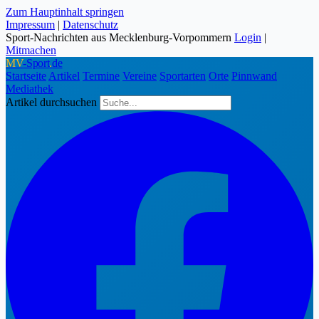
Zum Hauptinhalt springen
Impressum
|
Datenschutz
Sport-Nachrichten aus Mecklenburg-Vorpommern
Login
|
Mitmachen
MV
-Sport
.
de
Startseite
Artikel
Termine
Vereine
Sportarten
Orte
Pinnwand
Mediathek
Artikel durchsuchen