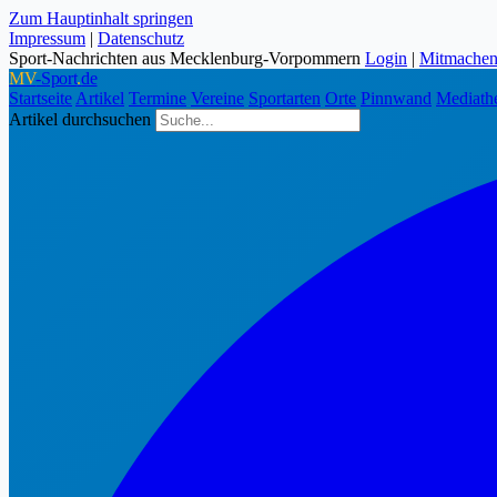
Zum Hauptinhalt springen
Impressum
|
Datenschutz
Sport-Nachrichten aus Mecklenburg-Vorpommern
Login
|
Mitmache
MV
-Sport
.
de
Startseite
Artikel
Termine
Vereine
Sportarten
Orte
Pinnwand
Mediath
Artikel durchsuchen