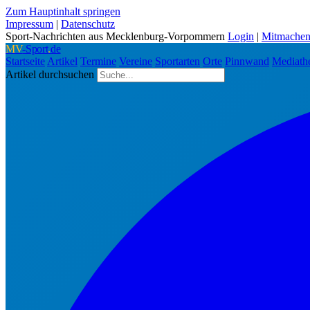
Zum Hauptinhalt springen
Impressum
|
Datenschutz
Sport-Nachrichten aus Mecklenburg-Vorpommern
Login
|
Mitmache
MV
-Sport
.
de
Startseite
Artikel
Termine
Vereine
Sportarten
Orte
Pinnwand
Mediath
Artikel durchsuchen