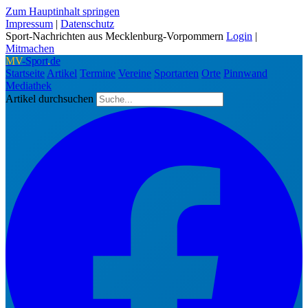
Zum Hauptinhalt springen
Impressum
|
Datenschutz
Sport-Nachrichten aus Mecklenburg-Vorpommern
Login
|
Mitmachen
MV
-Sport
.
de
Startseite
Artikel
Termine
Vereine
Sportarten
Orte
Pinnwand
Mediathek
Artikel durchsuchen