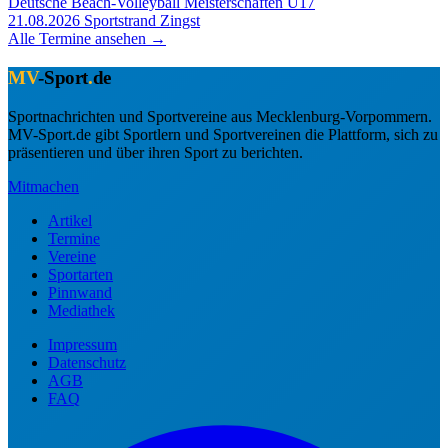
Deutsche Beach-Volleyball Meisterschaften U17
21.08.2026
Sportstrand Zingst
Alle Termine ansehen →
MV
-Sport
.
de
Sportnachrichten und Sportvereine aus Mecklenburg-Vorpommern.
MV-Sport.de gibt Sportlern und Sportvereinen die Plattform, sich zu
präsentieren und über ihren Sport zu berichten.
Mitmachen
Artikel
Termine
Vereine
Sportarten
Pinnwand
Mediathek
Impressum
Datenschutz
AGB
FAQ