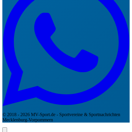
© 2018 - 2026 MV-Sport.de - Sportvereine & Sportnachrichten
Mecklenburg-Vorpommern