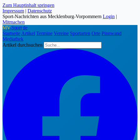
Zum Hauptinhalt springen
Impressum
|
Datenschutz
Sport-Nachrichten aus Mecklenburg-Vorpommern
Login
|
Mitmachen
MV
-Sport
.
de
Startseite
Artikel
Termine
Vereine
Sportarten
Orte
Pinnwand
Mediathek
Artikel durchsuchen