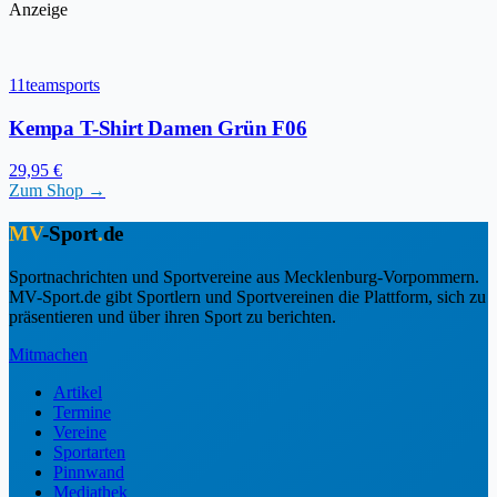
Anzeige
11teamsports
Kempa T-Shirt Damen Grün F06
29,95 €
Zum Shop →
MV
-Sport
.
de
Sportnachrichten und Sportvereine aus Mecklenburg-Vorpommern.
MV-Sport.de gibt Sportlern und Sportvereinen die Plattform, sich zu
präsentieren und über ihren Sport zu berichten.
Mitmachen
Artikel
Termine
Vereine
Sportarten
Pinnwand
Mediathek