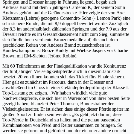
Springen und Dressur knapp in Führung liegend, begab sich
Andreas Brand mit dem 5-jährigen Cardenio K, der seinem Sohn
Andreas gehört, auf die Geländestrecke. Hier zeigte der von Axel
Kietzmann (Lehrte) gezogene Contendro-Sohn (- Lemon Park) eine
sehr sichere Runde, die mit 8,9 doppelt bewertet wurde. Zuzüglich
der 8,3 im anderthalbfach zählenden Springen und der 7,9 aus der
Dressur reichte es im Gesamtklassement nicht zum Sieg, summierte
sich für die hoch verdiente Bronzemedaille auf, die auch dem
geschickten Reiten von Andreas Brand zuzuschreiben ist.
Bundeschampion ist Booze Buddy mit Wiebke Jaspers vor Charlie
Brown mit EM-Siebten Jérôme Robiné.
Mit 60 Teilnehmern an der Finalqualifikation war die Konkurrenz
der fünfjährigen Vielseitigkeitspferde auch in diesem Jahr stark
besetzt. 20 von ihnen konnten sich das Ticket fürs Finale sichern.
Hier galt es zunächst im Parcours, dann in der Dressur und
anschließend im Cross in einer Geländepferdeprüfung der Klasse L
Top-Leistung zu zeigen. „Wir haben wirklich viele gute
Nachwuchspferde, die sich hier in Warendorf von ihrer besten Seite
gezeigt haben, bilanziert Peter Thomsen, Bundestrainer der
Vielseitigkeitsreiter. Er ist sicher, dass einige dieser Pferde später im
großen Sport zu finden sein werden. „Es geht jetzt darum, diese
Top-Pferde in Deutschland zu halten und die genau passenden
Kombinationen von Pferd und Reiter zusammen zu bringen. So
werden sie geformt und gefördert und der ein oder andere erreicht