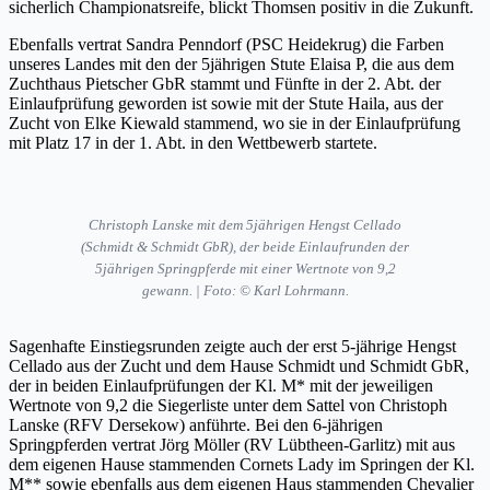
sicherlich Championatsreife, blickt Thomsen positiv in die Zukunft.
Ebenfalls vertrat Sandra Penndorf (PSC Heidekrug) die Farben
unseres Landes mit den der 5jährigen Stute Elaisa P, die aus dem
Zuchthaus Pietscher GbR stammt und Fünfte in der 2. Abt. der
Einlaufprüfung geworden ist sowie mit der Stute Haila, aus der
Zucht von Elke Kiewald stammend, wo sie in der Einlaufprüfung
mit Platz 17 in der 1. Abt. in den Wettbewerb startete.
Christoph Lanske mit dem 5jährigen Hengst Cellado
(Schmidt & Schmidt GbR), der beide Einlaufrunden der
5jährigen Springpferde mit einer Wertnote von 9,2
gewann. | Foto: © Karl Lohrmann.
Sagenhafte Einstiegsrunden zeigte auch der erst 5-jährige Hengst
Cellado aus der Zucht und dem Hause Schmidt und Schmidt GbR,
der in beiden Einlaufprüfungen der Kl. M* mit der jeweiligen
Wertnote von 9,2 die Siegerliste unter dem Sattel von Christoph
Lanske (RFV Dersekow) anführte. Bei den 6-jährigen
Springpferden vertrat Jörg Möller (RV Lübtheen-Garlitz) mit aus
dem eigenen Hause stammenden Cornets Lady im Springen der Kl.
M** sowie ebenfalls aus dem eigenen Haus stammenden Chevalier