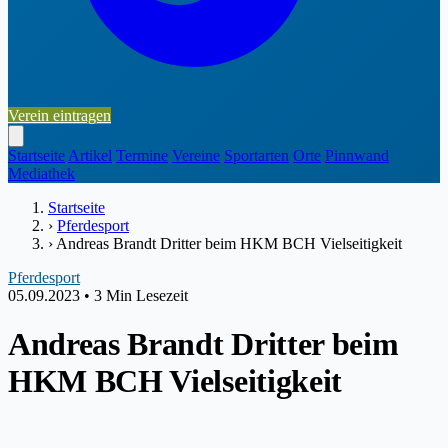
Verein eintragen
Startseite
Artikel
Termine
Vereine
Sportarten
Orte
Pinnwand
Mediathek
Startseite
›
Pferdesport
›
Andreas Brandt Dritter beim HKM BCH Vielseitigkeit
Pferdesport
05.09.2023
•
3 Min Lesezeit
Andreas Brandt Dritter beim
HKM BCH Vielseitigkeit