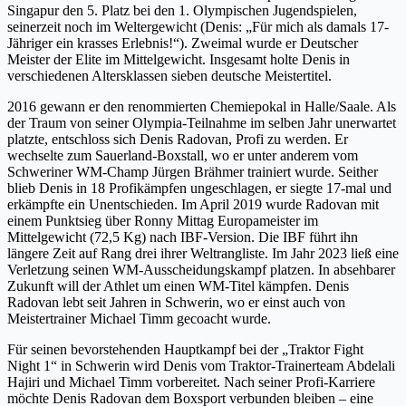
Singapur den 5. Platz bei den 1. Olympischen Jugendspielen,
seinerzeit noch im Weltergewicht (Denis: „Für mich als damals 17-
Jähriger ein krasses Erlebnis!“). Zweimal wurde er Deutscher
Meister der Elite im Mittelgewicht. Insgesamt holte Denis in
verschiedenen Altersklassen sieben deutsche Meistertitel.
2016 gewann er den renommierten Chemiepokal in Halle/Saale. Als
der Traum von seiner Olympia-Teilnahme im selben Jahr unerwartet
platzte, entschloss sich Denis Radovan, Profi zu werden. Er
wechselte zum Sauerland-Boxstall, wo er unter anderem vom
Schweriner WM-Champ Jürgen Brähmer trainiert wurde. Seither
blieb Denis in 18 Profikämpfen ungeschlagen, er siegte 17-mal und
erkämpfte ein Unentschieden. Im April 2019 wurde Radovan mit
einem Punktsieg über Ronny Mittag Europameister im
Mittelgewicht (72,5 Kg) nach IBF-Version. Die IBF führt ihn
längere Zeit auf Rang drei ihrer Weltrangliste. Im Jahr 2023 ließ eine
Verletzung seinen WM-Ausscheidungskampf platzen. In absehbarer
Zukunft will der Athlet um einen WM-Titel kämpfen. Denis
Radovan lebt seit Jahren in Schwerin, wo er einst auch von
Meistertrainer Michael Timm gecoacht wurde.
Für seinen bevorstehenden Hauptkampf bei der „Traktor Fight
Night 1“ in Schwerin wird Denis vom Traktor-Trainerteam Abdelali
Hajiri und Michael Timm vorbereitet. Nach seiner Profi-Karriere
möchte Denis Radovan dem Boxsport verbunden bleiben – eine