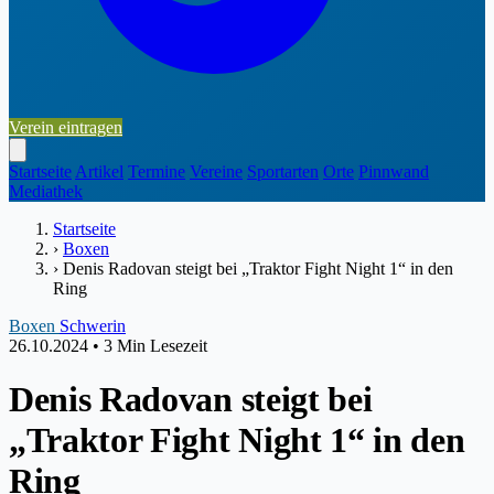
Verein eintragen
Startseite
Artikel
Termine
Vereine
Sportarten
Orte
Pinnwand
Mediathek
Startseite
›
Boxen
›
Denis Radovan steigt bei „Traktor Fight Night 1“ in den
Ring
Boxen
Schwerin
26.10.2024
•
3 Min Lesezeit
Denis Radovan steigt bei
„Traktor Fight Night 1“ in den
Ring