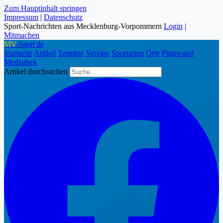
Zum Hauptinhalt springen
Impressum
|
Datenschutz
Sport-Nachrichten aus Mecklenburg-Vorpommern
Login
|
Mitmachen
MV
-Sport
.
de
Startseite
Artikel
Termine
Vereine
Sportarten
Orte
Pinnwand
Mediathek
Artikel durchsuchen