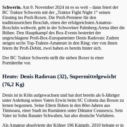
Schwerin.
Am 9. November 2024 ist es so weit – dann feiert der
BC Traktor Schwerin mit der „Traktor Fight Night 1“ seinen
Einstieg ins Profi-Boxen. Die Profi-Premiere für den
traditionsreichen Boxclub, einen der erfolgreichsten Amateur-
Boxclubs weltweit, geht in der Schweriner Palmberg-Arena über die
Bühne. Den Hauptkampf des Box-Events bestreitet der
ungeschlagene Profi-Box-Europameister Denis Radovan: Zudem
steigen sechs Top-Traktor-Amateure in den Ring; vier von ihnen
feiern ihr Profi-Debüt, zwei haben es bereits hinter sich.
Der BC Traktor Schwerin stellt die sieben Boxer in einer
Porträtreihe vor.
Heute: Denis Radovan (32), Supermittelgewicht
(76,2 Kg)
Denis ist in Köln aufgewachsen und hat dort bereits als 6-Jähriger
unter Anleitung seines Vaters Erwin beim SC Colonia das Boxen zu
lernen begonnen. Seine Eltern flohen in den 80er-Jahren aus
Timisoara, einer Stadt im Rumänien unter Diktator Ceausescu. Sein
Vater ist Sohn Banater Schwaben, hat also deutsche Vorfahren.
Als Amateur absolvierte der Kölner 196 Kämpfe. 2010 belegte er in